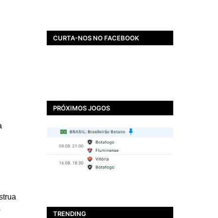
CURTA-NOS NO FACEBOOK
PRÓXIMOS JOGOS
a
BOTAFOGO
strua
Ir para o arquirrival? Que
s
Nada! Thiago Ezequiel
TRENDING