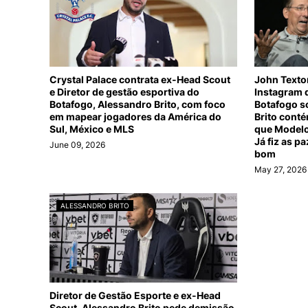
Crystal Palace contrata ex-Head Scout
John Texto
e Diretor de gestão esportiva do
Instagram d
Botafogo, Alessandro Brito, com foco
Botafogo s
em mapear jogadores da América do
Brito cont
Sul, México e MLS
que Modelo
Já fiz as p
June 09, 2026
bom
May 27, 2026
ALESSANDRO BRITO
Diretor de Gestão Esporte e ex-Head
Scout, Alessandro Brito pede demissão