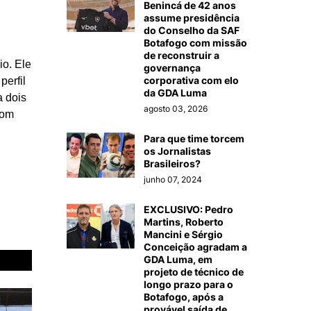
Benincá de 42 anos
assume presidência
do Conselho da SAF
Botafogo com missão
de reconstruir a
io. Ele
governança
corporativa com elo
perfil
da GDA Luma
a dois
agosto 03, 2026
com
Para que time torcem
os Jornalistas
Brasileiros?
junho 07, 2024
EXCLUSIVO: Pedro
Martins, Roberto
Mancini e Sérgio
Conceição agradam a
GDA Luma, em
projeto de técnico de
longo prazo para o
Botafogo, após a
provável saída de