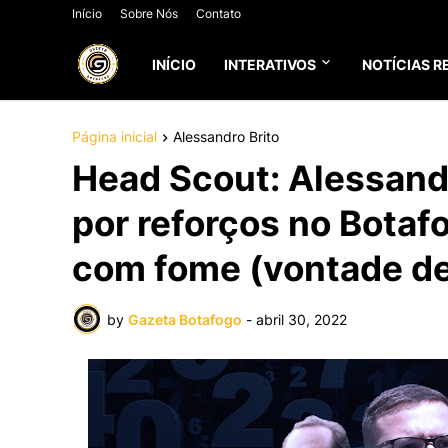
Início
Sobre Nós
Contato
INÍCIO
INTERATIVOS
NOTÍCIAS R
Página inicial
Alessandro Brito
Head Scout: Alessandro
por reforços no Botafo
com fome (vontade de 
by
Gazeta Botafogo
-
abril 30, 2022