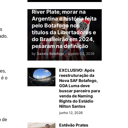
Almada será jogador do
River Plate, morar na
Argentina e história feita
pelo Botafogo nos
as
títulos da Libertadores e
ado.
do Brasileirão em 2024,
pesaram na definição
by
Gazeta Botafogo
-
agosto 03, 2026
EXCLUSIVO: Após
es,
reestruturação da
 é o
Nova SAF Botafogo,
GDA Luma deve
buscar parceiro para
venda de Naming
Rights do Estádio
Nilton Santos
junho 12, 2026
o de
Estêvão Prates