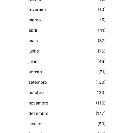
fevereiro
(10)
março
(5)
abril
(41)
maio
(37)
junho
(76)
julho
(46)
agosto
(71)
setembro
(130)
outubro
(130)
novembro
(116)
dezembro
(147)
janeiro
(80)