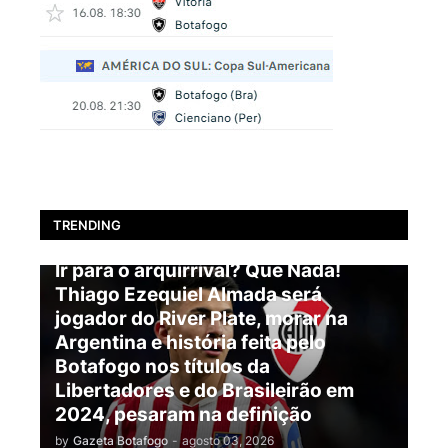
TRENDING
BOTAFOGO
Ir para o arquirrival? Que Nada!
Thiago Ezequiel Almada será
jogador do River Plate, morar na
Argentina e história feita pelo
Botafogo nos títulos da
Libertadores e do Brasileirão em
2024, pesaram na definição
by
Gazeta Botafogo
-
agosto 03, 2026