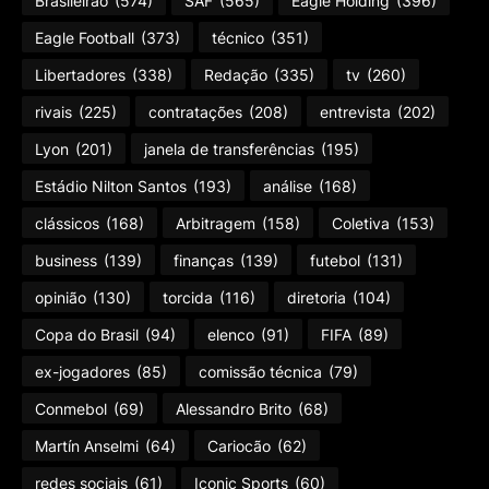
Brasileirão
(574)
SAF
(565)
Eagle Holding
(396)
Eagle Football
(373)
técnico
(351)
Libertadores
(338)
Redação
(335)
tv
(260)
rivais
(225)
contratações
(208)
entrevista
(202)
Lyon
(201)
janela de transferências
(195)
Estádio Nilton Santos
(193)
análise
(168)
clássicos
(168)
Arbitragem
(158)
Coletiva
(153)
business
(139)
finanças
(139)
futebol
(131)
opinião
(130)
torcida
(116)
diretoria
(104)
Copa do Brasil
(94)
elenco
(91)
FIFA
(89)
ex-jogadores
(85)
comissão técnica
(79)
Conmebol
(69)
Alessandro Brito
(68)
Martín Anselmi
(64)
Cariocão
(62)
redes sociais
(61)
Iconic Sports
(60)