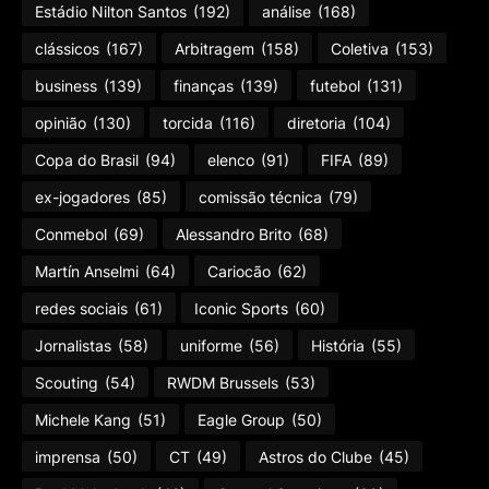
Estádio Nilton Santos
(192)
análise
(168)
clássicos
(167)
Arbitragem
(158)
Coletiva
(153)
business
(139)
finanças
(139)
futebol
(131)
opinião
(130)
torcida
(116)
diretoria
(104)
Copa do Brasil
(94)
elenco
(91)
FIFA
(89)
ex-jogadores
(85)
comissão técnica
(79)
Conmebol
(69)
Alessandro Brito
(68)
Martín Anselmi
(64)
Cariocão
(62)
redes sociais
(61)
Iconic Sports
(60)
Jornalistas
(58)
uniforme
(56)
História
(55)
Scouting
(54)
RWDM Brussels
(53)
Michele Kang
(51)
Eagle Group
(50)
imprensa
(50)
CT
(49)
Astros do Clube
(45)