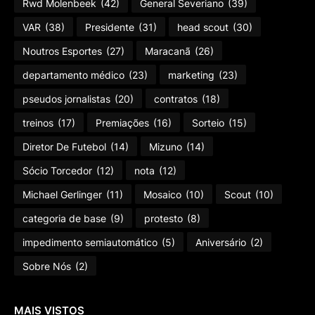
Rwd Molenbeek
(42)
General Severiano
(39)
VAR
(38)
Presidente
(31)
head scout
(30)
Noutros Esportes
(27)
Maracanã
(26)
departamento médico
(23)
marketing
(23)
pseudos jornalistas
(20)
contratos
(18)
treinos
(17)
Premiações
(16)
Sorteio
(15)
Diretor De Futebol
(14)
Mizuno
(14)
Sócio Torcedor
(12)
nota
(12)
Michael Gerlinger
(11)
Mosaico
(10)
Scout
(10)
categoria de base
(9)
protesto
(8)
impedimento semiautomático
(5)
Aniversário
(2)
Sobre Nós
(2)
MAIS VISTOS