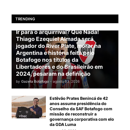
TRENDING
BOTAFOGO
Ir para o arquirrival? Que Nada!
Thiago Ezequiel Almada será
jogador do River Plate, morar na
Argentina e história feita pelo
Botafogo nos títulos da
Libertadores e do Brasileirão em
2024, pesaram na definição
by
Gazeta Botafogo
-
agosto 03, 2026
Estêvão Prates Benincá de 42
anos assume presidência do
Conselho da SAF Botafogo com
missão de reconstruir a
governança corporativa com elo
da GDA Luma