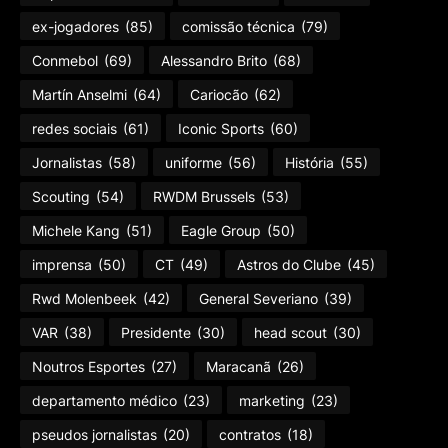
ex-jogadores
(85)
comissão técnica
(79)
Conmebol
(69)
Alessandro Brito
(68)
Martín Anselmi
(64)
Cariocão
(62)
redes sociais
(61)
Iconic Sports
(60)
Jornalistas
(58)
uniforme
(56)
História
(55)
Scouting
(54)
RWDM Brussels
(53)
Michele Kang
(51)
Eagle Group
(50)
imprensa
(50)
CT
(49)
Astros do Clube
(45)
Rwd Molenbeek
(42)
General Severiano
(39)
VAR
(38)
Presidente
(30)
head scout
(30)
Noutros Esportes
(27)
Maracanã
(26)
departamento médico
(23)
marketing
(23)
pseudos jornalistas
(20)
contratos
(18)