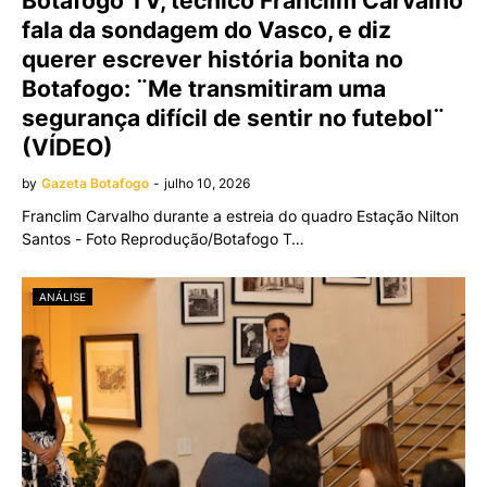
Botafogo TV, técnico Franclim Carvalho
fala da sondagem do Vasco, e diz
querer escrever história bonita no
Botafogo: ¨Me transmitiram uma
segurança difícil de sentir no futebol¨
(VÍDEO)
by
Gazeta Botafogo
-
julho 10, 2026
Franclim Carvalho durante a estreia do quadro Estação Nilton
Santos - Foto Reprodução/Botafogo T…
ANÁLISE