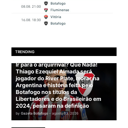
TRENDING
BOTAFOGO
Ir para o arquirrival? Que Nada!
Thiago Ezequiel Almada será
jogador do River Plate, morar na
Argentina e história feita pelo
Botafogo nos títulos da
Libertadores e do Brasileirão em
2024, pesaram na definição
by
Gazeta Botafogo
-
agosto 03, 2026