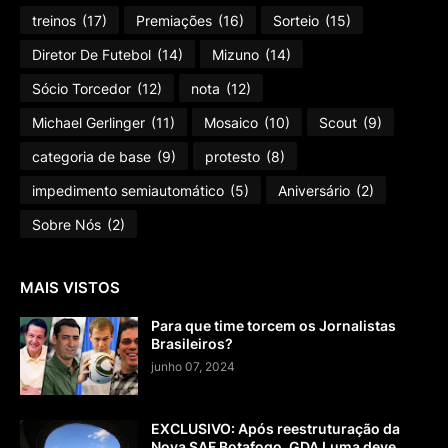
treinos
(17)
Premiações
(16)
Sorteio
(15)
Diretor De Futebol
(14)
Mizuno
(14)
Sócio Torcedor
(12)
nota
(12)
Michael Gerlinger
(11)
Mosaico
(10)
Scout
(9)
categoria de base
(9)
protesto
(8)
impedimento semiautomático
(5)
Aniversário
(2)
Sobre Nós
(2)
MAIS VISTOS
Para que time torcem os Jornalistas
Brasileiros?
junho 07, 2024
EXCLUSIVO: Após reestruturação da
Nova SAF Botafogo, GDA Luma deve