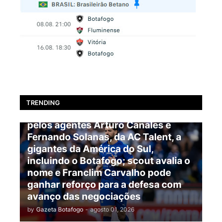
BOTAFOGO
TRENDING
EXCLUSIVO: Pablo Marí é oferecido
pelos agentes Arturo Canales e
Fernando Solanas, da AC Talent, a
gigantes da América do Sul,
incluindo o Botafogo; scout avalia o
nome e Franclim Carvalho pode
ganhar reforço para a defesa com
avanço das negociações
by
Gazeta Botafogo
-
agosto 01, 2026