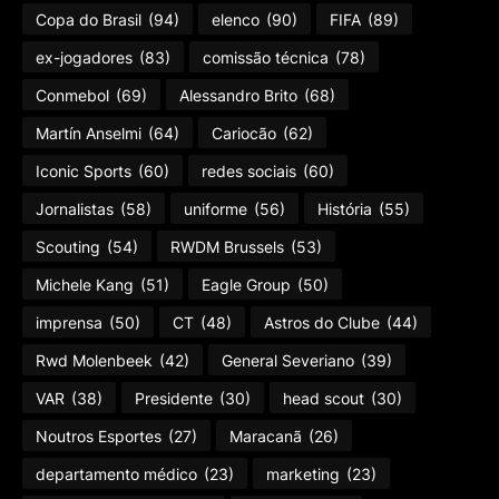
Copa do Brasil
(94)
elenco
(90)
FIFA
(89)
ex-jogadores
(83)
comissão técnica
(78)
Conmebol
(69)
Alessandro Brito
(68)
Martín Anselmi
(64)
Cariocão
(62)
Iconic Sports
(60)
redes sociais
(60)
Jornalistas
(58)
uniforme
(56)
História
(55)
Scouting
(54)
RWDM Brussels
(53)
Michele Kang
(51)
Eagle Group
(50)
imprensa
(50)
CT
(48)
Astros do Clube
(44)
Rwd Molenbeek
(42)
General Severiano
(39)
VAR
(38)
Presidente
(30)
head scout
(30)
Noutros Esportes
(27)
Maracanã
(26)
departamento médico
(23)
marketing
(23)