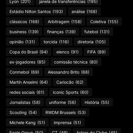
Lyon
(201)
janela de transferências
(195)
Estádio Nilton Santos
(193)
análise
(168)
clássicos
(168)
Arbitragem
(158)
Coletiva
(155)
business
(139)
finanças
(139)
futebol
(131)
opinião
(131)
torcida
(116)
diretoria
(105)
Copa do Brasil
(94)
elenco
(91)
FIFA
(89)
ex-jogadores
(85)
comissão técnica
(80)
Conmebol
(69)
Alessandro Brito
(68)
Martín Anselmi
(64)
Cariocão
(62)
redes sociais
(61)
Iconic Sports
(60)
Jornalistas
(58)
uniforme
(56)
História
(55)
Scouting
(54)
RWDM Brussels
(53)
Michele Kang
(51)
imprensa
(51)
Eagle Group
(50)
CT
(49)
Astros do Clube
(45)