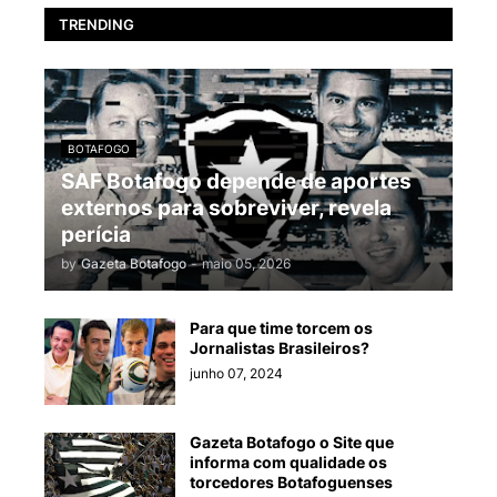
TRENDING
BOTAFOGO
SAF Botafogo depende de aportes
externos para sobreviver, revela
perícia
by
Gazeta Botafogo
-
maio 05, 2026
Para que time torcem os
Jornalistas Brasileiros?
junho 07, 2024
Gazeta Botafogo o Site que
informa com qualidade os
torcedores Botafoguenses