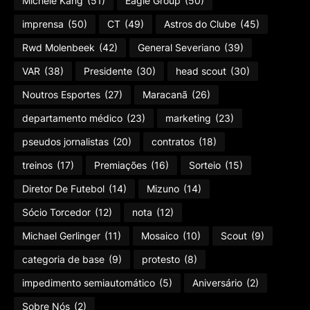
Michele Kang
(51)
Eagle Group
(50)
imprensa
(50)
CT
(49)
Astros do Clube
(45)
Rwd Molenbeek
(42)
General Severiano
(39)
VAR
(38)
Presidente
(30)
head scout
(30)
Noutros Esportes
(27)
Maracanã
(26)
departamento médico
(23)
marketing
(23)
pseudos jornalistas
(20)
contratos
(18)
treinos
(17)
Premiações
(16)
Sorteio
(15)
Diretor De Futebol
(14)
Mizuno
(14)
Sócio Torcedor
(12)
nota
(12)
Michael Gerlinger
(11)
Mosaico
(10)
Scout
(9)
categoria de base
(9)
protesto
(8)
impedimento semiautomático
(5)
Aniversário
(2)
Sobre Nós
(2)