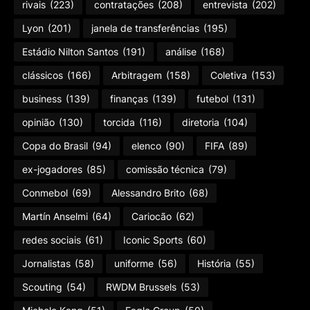
rivais
(223)
contratações
(208)
entrevista
(202)
Lyon
(201)
janela de transferências
(195)
Estádio Nilton Santos
(191)
análise
(168)
clássicos
(166)
Arbitragem
(158)
Coletiva
(153)
business
(139)
finanças
(139)
futebol
(131)
opinião
(130)
torcida
(116)
diretoria
(104)
Copa do Brasil
(94)
elenco
(90)
FIFA
(89)
ex-jogadores
(85)
comissão técnica
(79)
Conmebol
(69)
Alessandro Brito
(68)
Martín Anselmi
(64)
Cariocão
(62)
redes sociais
(61)
Iconic Sports
(60)
Jornalistas
(58)
uniforme
(56)
História
(55)
Scouting
(54)
RWDM Brussels
(53)