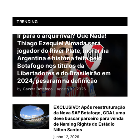
TRENDING
BOTAFOGO
Ir para o arquirrival? Que Nada!
Thiago Ezequiel Almada será
jogador do River Plate, morar na
Argentina e história feita pelo
Botafogo nos títulos da
Libertadores e do Brasileirão em
2024, pesaram na definição
by
Gazeta Botafogo
-
agosto 03, 2026
EXCLUSIVO: Após reestruturação
da Nova SAF Botafogo, GDA Luma
deve buscar parceiro para venda
de Naming Rights do Estádio
Nilton Santos
junho 12, 2026