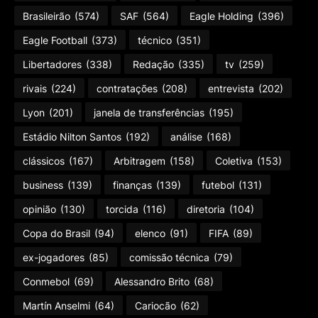
Brasileirão
(574)
SAF
(564)
Eagle Holding
(396)
Eagle Football
(373)
técnico
(351)
Libertadores
(338)
Redação
(335)
tv
(259)
rivais
(224)
contratações
(208)
entrevista
(202)
Lyon
(201)
janela de transferências
(195)
Estádio Nilton Santos
(192)
análise
(168)
clássicos
(167)
Arbitragem
(158)
Coletiva
(153)
business
(139)
finanças
(139)
futebol
(131)
opinião
(130)
torcida
(116)
diretoria
(104)
Copa do Brasil
(94)
elenco
(91)
FIFA
(89)
ex-jogadores
(85)
comissão técnica
(79)
Conmebol
(69)
Alessandro Brito
(68)
Martín Anselmi
(64)
Cariocão
(62)