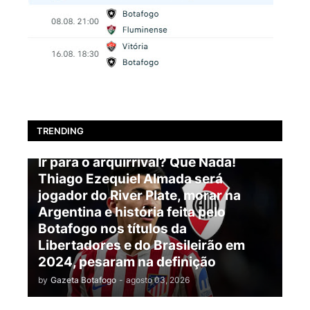
TRENDING
BOTAFOGO
Ir para o arquirrival? Que Nada!
Thiago Ezequiel Almada será
jogador do River Plate, morar na
Argentina e história feita pelo
Botafogo nos títulos da
Libertadores e do Brasileirão em
2024, pesaram na definição
by
Gazeta Botafogo
-
agosto 03, 2026