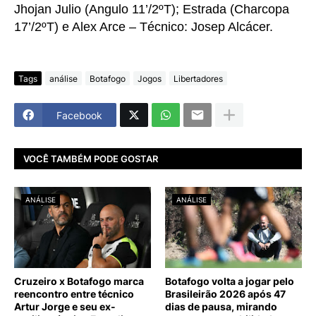
Jhojan Julio (Angulo 11’/2ºT); Estrada (Charcopa
17’/2ºT) e Alex Arce – Técnico: Josep Alcácer.
Tags
análise
Botafogo
Jogos
Libertadores
Facebook
VOCÊ TAMBÉM PODE GOSTAR
ANÁLISE
ANÁLISE
Cruzeiro x Botafogo marca
Botafogo volta a jogar pelo
reencontro entre técnico
Brasileirão 2026 após 47
Artur Jorge e seu ex-
dias de pausa, mirando