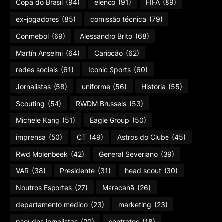
Copa do Brasil
(94)
elenco
(91)
FIFA
(89)
ex-jogadores
(85)
comissão técnica
(79)
Conmebol
(69)
Alessandro Brito
(68)
Martín Anselmi
(64)
Cariocão
(62)
redes sociais
(61)
Iconic Sports
(60)
Jornalistas
(58)
uniforme
(56)
História
(55)
Scouting
(54)
RWDM Brussels
(53)
Michele Kang
(51)
Eagle Group
(50)
imprensa
(50)
CT
(49)
Astros do Clube
(45)
Rwd Molenbeek
(42)
General Severiano
(39)
VAR
(38)
Presidente
(31)
head scout
(30)
Noutros Esportes
(27)
Maracanã
(26)
departamento médico
(23)
marketing
(23)
pseudos jornalistas
(20)
contratos
(18)