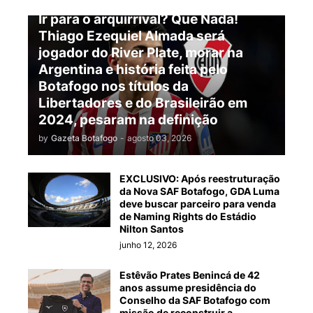
Ir para o arquirrival? Que Nada!
Thiago Ezequiel Almada será
jogador do River Plate, morar na
Argentina e história feita pelo
Botafogo nos títulos da
Libertadores e do Brasileirão em
2024, pesaram na definição
by
Gazeta Botafogo
-
agosto 03, 2026
EXCLUSIVO: Após reestruturação
da Nova SAF Botafogo, GDA Luma
deve buscar parceiro para venda
de Naming Rights do Estádio
Nilton Santos
junho 12, 2026
Estêvão Prates Benincá de 42
anos assume presidência do
Conselho da SAF Botafogo com
missão de reconstruir a