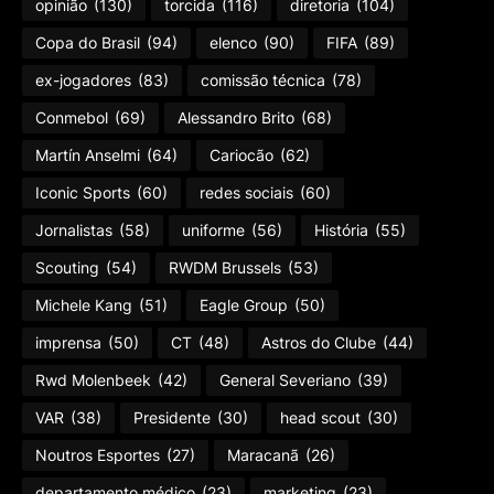
opinião
(130)
torcida
(116)
diretoria
(104)
Copa do Brasil
(94)
elenco
(90)
FIFA
(89)
ex-jogadores
(83)
comissão técnica
(78)
Conmebol
(69)
Alessandro Brito
(68)
Martín Anselmi
(64)
Cariocão
(62)
Iconic Sports
(60)
redes sociais
(60)
Jornalistas
(58)
uniforme
(56)
História
(55)
Scouting
(54)
RWDM Brussels
(53)
Michele Kang
(51)
Eagle Group
(50)
imprensa
(50)
CT
(48)
Astros do Clube
(44)
Rwd Molenbeek
(42)
General Severiano
(39)
VAR
(38)
Presidente
(30)
head scout
(30)
Noutros Esportes
(27)
Maracanã
(26)
departamento médico
(23)
marketing
(23)