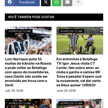
Facebook
VOCÊ TAMBÉM PODE GOSTAR
ASTROS DO CLUBE
ASTROS DO CLUBE
Luiz Henrique quita 52
Em entrevista à Botafogo
multas de trânsito na Rússia
TV: Igor Jesus visita CT
e pode voltar ao Botafogo
Lonier, fala sobre amor ao
com apoio de investidores,
clube e ganha a camisa 99:
caso Danilo não aceite ser
‘Essa é pesada! Espero usá-
envolvido em troca com o
la novamente, vai dar certo
Zenit
se Deus quiser’ (VÍDEO)
July 29, 2026
June 29, 2026
ASTROS DO CLUBE
ASTROS DO CLUBE