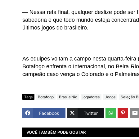
— Nessa reta final, qualquer deslize pode ser
sabedoria e que todo mundo esteja concentrado
últimos jogos do brasileiro.
As equipes voltam a campo nesta quarta-feira
Botafogo enfrenta o Internacional, no Beira-Rio
campeão caso vença o Colorado e o Palmeiras 
Tags
Botafogo
Brasileirão
jogadores
Jogos
Seleção Br
Facebook
Twitter
VOCÊ TAMBÉM PODE GOSTAR