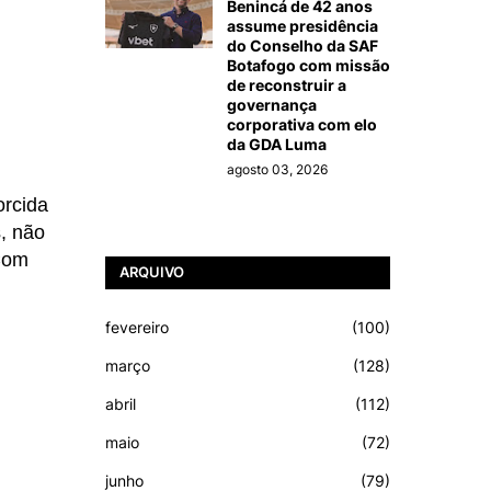
Benincá de 42 anos
assume presidência
do Conselho da SAF
Botafogo com missão
de reconstruir a
governança
corporativa com elo
da GDA Luma
agosto 03, 2026
orcida
, não
 Com
ARQUIVO
fevereiro
(100)
março
(128)
abril
(112)
maio
(72)
junho
(79)