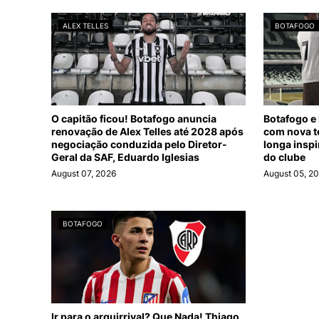
ALEX TELLES
BOTAFOGO
O capitão ficou! Botafogo anuncia
Botafogo e
renovação de Alex Telles até 2028 após
com nova t
negociação conduzida pelo Diretor-
longa insp
Geral da SAF, Eduardo Iglesias
do clube
August 07, 2026
August 05, 2
BOTAFOGO
Ir para o arquirrival? Que Nada! Thiago