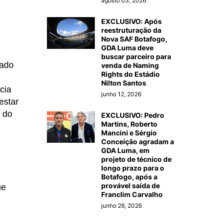
agosto 03, 2026
EXCLUSIVO: Após
reestruturação da
Nova SAF Botafogo,
GDA Luma deve
buscar parceiro para
sado
venda de Naming
Rights do Estádio
Nilton Santos
cia
junho 12, 2026
estar
o do
EXCLUSIVO: Pedro
Martins, Roberto
Mancini e Sérgio
Conceição agradam a
GDA Luma, em
projeto de técnico de
longo prazo para o
Botafogo, após a
provável saída de
ue
Franclim Carvalho
junho 26, 2026