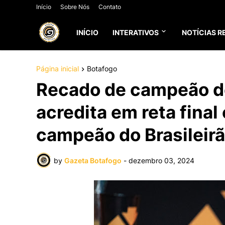
Início
Sobre Nós
Contato
INÍCIO
INTERATIVOS
NOTÍCIAS R
Página inicial
Botafogo
Recado de campeão d
acredita em reta fina
campeão do Brasileir
by
Gazeta Botafogo
-
dezembro 03, 2024