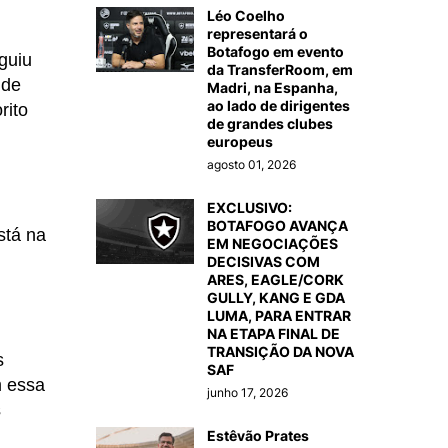
Léo Coelho
representará o
Botafogo em evento
guiu
da TransferRoom, em
 de
Madri, na Espanha,
ao lado de dirigentes
rito
de grandes clubes
europeus
agosto 01, 2026
EXCLUSIVO:
BOTAFOGO AVANÇA
stá na
EM NEGOCIAÇÕES
DECISIVAS COM
ARES, EAGLE/CORK
GULLY, KANG E GDA
LUMA, PARA ENTRAR
NA ETAPA FINAL DE
TRANSIÇÃO DA NOVA
s
SAF
m essa
junho 17, 2026
s
Estêvão Prates