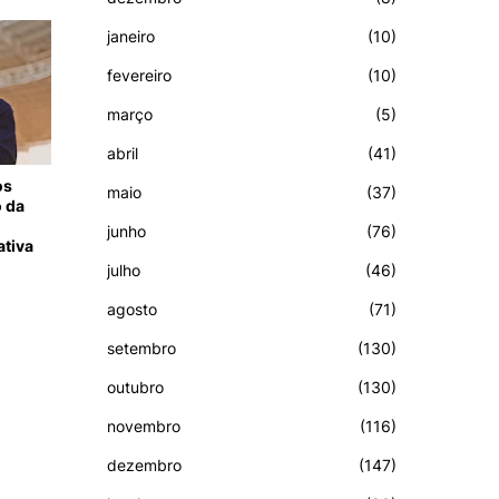
janeiro
(10)
fevereiro
(10)
março
(5)
abril
(41)
os
maio
(37)
 da
junho
(76)
ativa
julho
(46)
agosto
(71)
setembro
(130)
outubro
(130)
novembro
(116)
dezembro
(147)