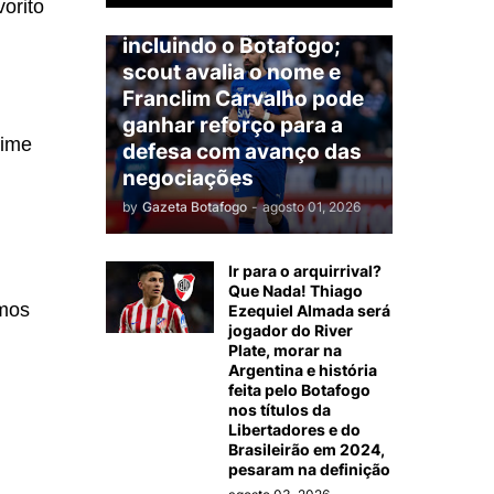
orito
América do Sul,
incluindo o Botafogo;
scout avalia o nome e
Franclim Carvalho pode
ganhar reforço para a
time
defesa com avanço das
negociações
by
Gazeta Botafogo
-
agosto 01, 2026
Ir para o arquirrival?
Que Nada! Thiago
emos
Ezequiel Almada será
jogador do River
Plate, morar na
Argentina e história
feita pelo Botafogo
nos títulos da
Libertadores e do
Brasileirão em 2024,
pesaram na definição