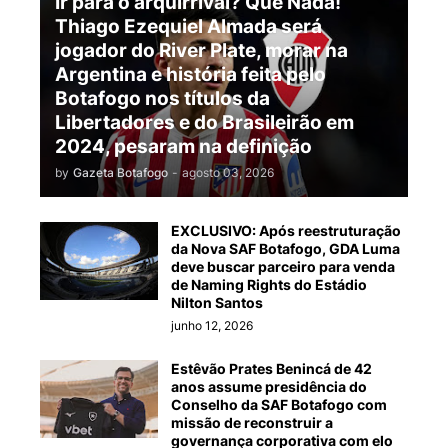
Ir para o arquirrival? Que Nada!
Thiago Ezequiel Almada será
jogador do River Plate, morar na
Argentina e história feita pelo
Botafogo nos títulos da
Libertadores e do Brasileirão em
2024, pesaram na definição
by
Gazeta Botafogo
-
agosto 03, 2026
EXCLUSIVO: Após reestruturação
da Nova SAF Botafogo, GDA Luma
deve buscar parceiro para venda
de Naming Rights do Estádio
Nilton Santos
junho 12, 2026
Estêvão Prates Benincá de 42
anos assume presidência do
Conselho da SAF Botafogo com
missão de reconstruir a
governança corporativa com elo