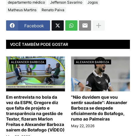
departamento médico
Jefferson Savarino
Jogos
Matheus Martins
Renato Paiva
Facebook
VOCÊ TAMBÉM PODE GOSTAR
ALEXANDER BARBOZA
ALEXANDER BARBOZA
Em entrevista no bola da
"Não duvidem que vou
vez da ESPN, Gregore diz
sentir saudade": Alexander
que falta de projeto e
Barboza se despede
transparência na gestão de
oficialmente do Botafogo,
Textor, fizeram Marlon
rumo ao Palmeiras
Freitas e Alexander Barboza
May 22, 2026
saírem do Botafogo (VÍDEO)