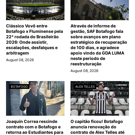
Clássico Vovô entre
Através de informe de
Botafogo x Fluminense pela
gestão, SAF Botafogo fala
22ª rodada do Brasileirão
sobre avanços em plano
2026: Onde assistir,
estratégico de recuperação
escalações, desfalques e
de 100 dias, e agradece
arbitragem
apoio vindo da GDA LUMA
neste período de
August 08, 2026
reestruturação
August 08, 2026
BOTAFOGO
ALEX TELLES
Joaquín Correa rescinde
O capitão ficou! Botafogo
contrato com o Botafogo e
anuncia renovação do
retorna ao Estudiantes para
contrato de Alex Telles até