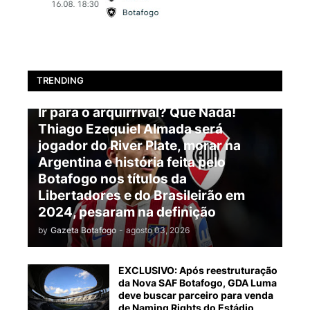
TRENDING
BOTAFOGO
Ir para o arquirrival? Que Nada!
Thiago Ezequiel Almada será
jogador do River Plate, morar na
Argentina e história feita pelo
Botafogo nos títulos da
Libertadores e do Brasileirão em
2024, pesaram na definição
by
Gazeta Botafogo
-
agosto 03, 2026
EXCLUSIVO: Após reestruturação
da Nova SAF Botafogo, GDA Luma
deve buscar parceiro para venda
de Naming Rights do Estádio