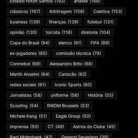
Estádio Nilton Santos
(192)
análise
(168)
clássicos
(167)
Arbitragem
(158)
Coletiva
(153)
business
(139)
finanças
(139)
futebol
(131)
opinião
(130)
torcida
(116)
diretoria
(104)
Copa do Brasil
(94)
elenco
(91)
FIFA
(89)
ex-jogadores
(85)
comissão técnica
(79)
Conmebol
(69)
Alessandro Brito
(68)
Martín Anselmi
(64)
Cariocão
(62)
redes sociais
(61)
Iconic Sports
(60)
Jornalistas
(58)
uniforme
(56)
História
(55)
Scouting
(54)
RWDM Brussels
(53)
Michele Kang
(51)
Eagle Group
(50)
imprensa
(50)
CT
(49)
Astros do Clube
(45)
Rwd Molenbeek
(42)
General Severiano
(39)