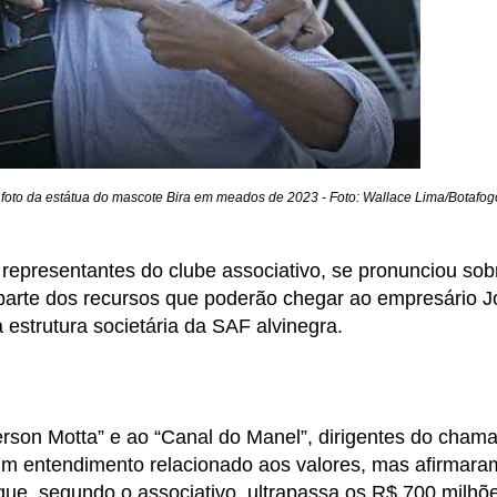
foto da estátua do mascote Bira em meados de 2023 - Foto: Wallace Lima/Botafog
representantes do clube associativo, se pronunciou sob
parte dos recursos que poderão chegar ao empresário 
estrutura societária da SAF alvinegra.
son Motta” e ao “Canal do Manel”, dirigentes do cham
um entendimento relacionado aos valores, mas afirmara
que, segundo o associativo, ultrapassa os R$ 700 milhõ