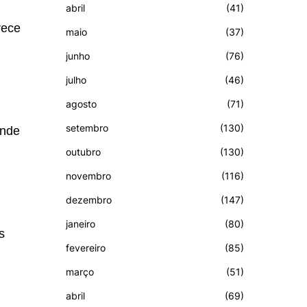
abril
(41)
rece
maio
(37)
junho
(76)
julho
(46)
agosto
(71)
setembro
(130)
ende
outubro
(130)
novembro
(116)
dezembro
(147)
janeiro
(80)
s
fevereiro
(85)
março
(51)
abril
(69)