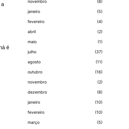
novembro
(8)
 a
janeiro
(5)
fevereiro
(4)
abril
(2)
maio
(1)
há é
julho
(37)
agosto
(11)
outubro
(16)
novembro
(2)
dezembro
(8)
janeiro
(10)
fevereiro
(10)
março
(5)