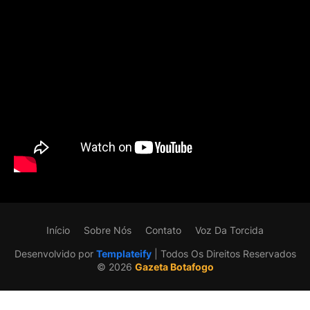
Início
Sobre Nós
Contato
Voz Da Torcida
Desenvolvido por
Templateify
| Todos Os Direitos Reservados
©️ 2026
Gazeta Botafogo