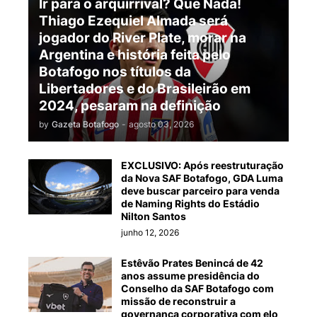
Ir para o arquirrival? Que Nada!
Thiago Ezequiel Almada será
jogador do River Plate, morar na
Argentina e história feita pelo
Botafogo nos títulos da
Libertadores e do Brasileirão em
2024, pesaram na definição
by
Gazeta Botafogo
-
agosto 03, 2026
EXCLUSIVO: Após reestruturação
da Nova SAF Botafogo, GDA Luma
deve buscar parceiro para venda
de Naming Rights do Estádio
Nilton Santos
junho 12, 2026
Estêvão Prates Benincá de 42
anos assume presidência do
Conselho da SAF Botafogo com
missão de reconstruir a
governança corporativa com elo