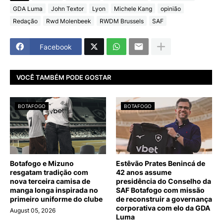
GDA Luma
John Textor
Lyon
Michele Kang
opinião
Redação
Rwd Molenbeek
RWDM Brussels
SAF
Facebook
VOCÊ TAMBÉM PODE GOSTAR
BOTAFOGO
BOTAFOGO
Botafogo e Mizuno
Estêvão Prates Benincá de
resgatam tradição com
42 anos assume
nova terceira camisa de
presidência do Conselho da
manga longa inspirada no
SAF Botafogo com missão
primeiro uniforme do clube
de reconstruir a governança
corporativa com elo da GDA
August 05, 2026
Luma