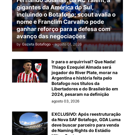
Fernando Solanas, da AC Talent, a
gigantes da América do Sul,
incluindo o Botafogo; scout avalia o
nome e Franclim Carvalho pode
ganhar reforço para a defesa com
avanço das negociações
by
Gazeta Botafogo
-
agosto 01, 2026
Ir para o arquirrival? Que Nada!
Thiago Ezequiel Almada será
jogador do River Plate, morar na
Argentina e história feita pelo
Botafogo nos títulos da
Libertadores e do Brasileirão em
2024, pesaram na definição
agosto 03, 2026
EXCLUSIVO: Após reestruturação
da Nova SAF Botafogo, GDA Luma
deve buscar parceiro para venda
de Naming Rights do Estádio