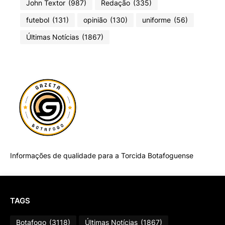
John Textor
(987)
Redação
(335)
futebol
(131)
opinião
(130)
uniforme
(56)
Últimas Notícias
(1867)
Informações de qualidade para a Torcida Botafoguense
TAGS
Botafogo
(3118)
Últimas Notícias
(1867)