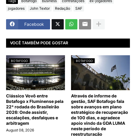
Tags
Botafogo
business
contratações
ex-jogadores
jogadores
John Textor
Redação
SAF
Facebook
VOCÊ TAMBÉM PODE GOSTAR
BOTAFOGO
BOTAFOGO
Clássico Vovô entre
Através de informe de
Botafogo x Fluminense pela
gestão, SAF Botafogo fala
22ª rodada do Brasileirão
sobre avanços em plano
2026: Onde assistir,
estratégico de recuperação
escalações, desfalques e
de 100 dias, e agradece
arbitragem
apoio vindo da GDA LUMA
neste período de
August 08, 2026
reestruturação