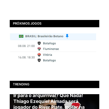
PRÓXIMOS JOGOS
TRENDING
BOTAFOGO
Ir para o arquirrival? Que Nada!
Thiago Ezequiel Almada será
jogador do River Plate, morar na