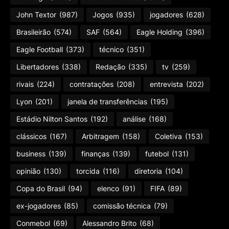
John Textor
(987)
Jogos
(935)
jogadores
(628)
Brasileirão
(574)
SAF
(564)
Eagle Holding
(396)
Eagle Football
(373)
técnico
(351)
Libertadores
(338)
Redação
(335)
tv
(259)
rivais
(224)
contratações
(208)
entrevista
(202)
Lyon
(201)
janela de transferências
(195)
Estádio Nilton Santos
(192)
análise
(168)
clássicos
(167)
Arbitragem
(158)
Coletiva
(153)
business
(139)
finanças
(139)
futebol
(131)
opinião
(130)
torcida
(116)
diretoria
(104)
Copa do Brasil
(94)
elenco
(91)
FIFA
(89)
ex-jogadores
(85)
comissão técnica
(79)
Conmebol
(69)
Alessandro Brito
(68)