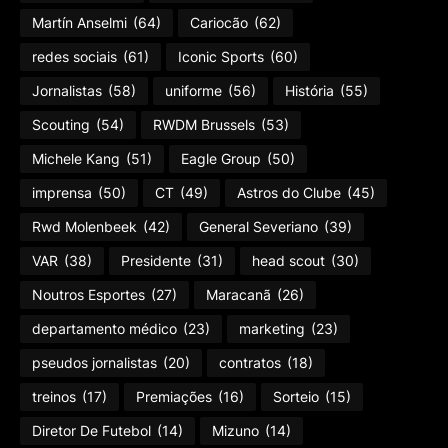
Martín Anselmi
(64)
Cariocão
(62)
redes sociais
(61)
Iconic Sports
(60)
Jornalistas
(58)
uniforme
(56)
História
(55)
Scouting
(54)
RWDM Brussels
(53)
Michele Kang
(51)
Eagle Group
(50)
imprensa
(50)
CT
(49)
Astros do Clube
(45)
Rwd Molenbeek
(42)
General Severiano
(39)
VAR
(38)
Presidente
(31)
head scout
(30)
Noutros Esportes
(27)
Maracanã
(26)
departamento médico
(23)
marketing
(23)
pseudos jornalistas
(20)
contratos
(18)
treinos
(17)
Premiações
(16)
Sorteio
(15)
Diretor De Futebol
(14)
Mizuno
(14)