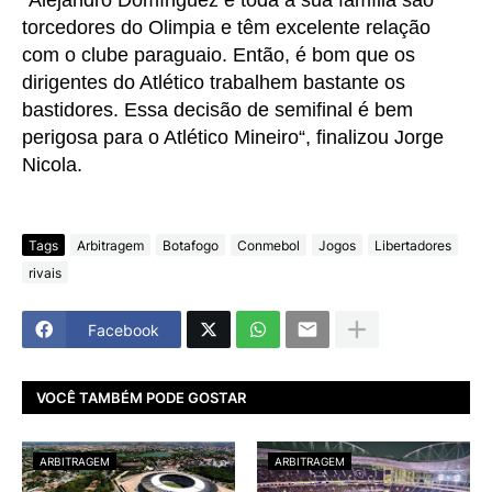
“Alejandro Domínguez e toda a sua família são
torcedores do Olimpia e têm excelente relação
com o clube paraguaio. Então, é bom que os
dirigentes do Atlético trabalhem bastante os
bastidores. Essa decisão de semifinal é bem
perigosa para o Atlético Mineiro“, finalizou Jorge
Nicola.
Tags
Arbitragem
Botafogo
Conmebol
Jogos
Libertadores
rivais
Facebook
VOCÊ TAMBÉM PODE GOSTAR
ARBITRAGEM
ARBITRAGEM