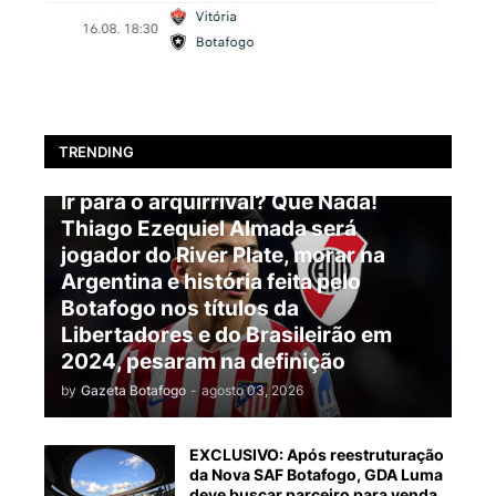
TRENDING
BOTAFOGO
Ir para o arquirrival? Que Nada!
Thiago Ezequiel Almada será
jogador do River Plate, morar na
Argentina e história feita pelo
Botafogo nos títulos da
Libertadores e do Brasileirão em
2024, pesaram na definição
by
Gazeta Botafogo
-
agosto 03, 2026
EXCLUSIVO: Após reestruturação
da Nova SAF Botafogo, GDA Luma
deve buscar parceiro para venda