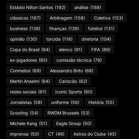
Estádio Nilton Santos
(192)
análise
(168)
clássicos
(167)
Arbitragem
(158)
Coletiva
(153)
business
(139)
finanças
(139)
futebol
(131)
opinião
(130)
torcida
(116)
diretoria
(104)
Copa do Brasil
(94)
elenco
(91)
FIFA
(89)
ex-jogadores
(85)
comissão técnica
(79)
Conmebol
(69)
Alessandro Brito
(68)
Martín Anselmi
(64)
Cariocão
(62)
redes sociais
(61)
Iconic Sports
(60)
Jornalistas
(58)
uniforme
(56)
História
(55)
Scouting
(54)
RWDM Brussels
(53)
Michele Kang
(51)
Eagle Group
(50)
imprensa
(50)
CT
(49)
Astros do Clube
(45)