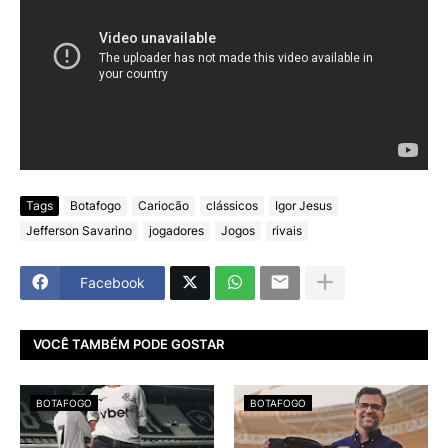
Tags
Botafogo
Cariocão
clássicos
Igor Jesus
Jefferson Savarino
jogadores
Jogos
rivais
Facebook
VOCÊ TAMBÉM PODE GOSTAR
BOTAFOGO
BOTAFOGO