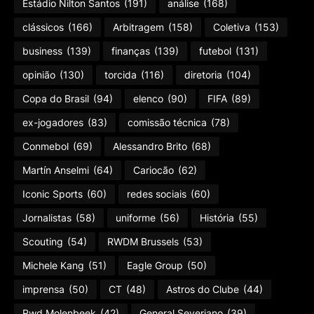
Estádio Nilton Santos
(191)
análise
(168)
clássicos
(166)
Arbitragem
(158)
Coletiva
(153)
business
(139)
finanças
(139)
futebol
(131)
opinião
(130)
torcida
(116)
diretoria
(104)
Copa do Brasil
(94)
elenco
(90)
FIFA
(89)
ex-jogadores
(83)
comissão técnica
(78)
Conmebol
(69)
Alessandro Brito
(68)
Martín Anselmi
(64)
Cariocão
(62)
Iconic Sports
(60)
redes sociais
(60)
Jornalistas
(58)
uniforme
(56)
História
(55)
Scouting
(54)
RWDM Brussels
(53)
Michele Kang
(51)
Eagle Group
(50)
imprensa
(50)
CT
(48)
Astros do Clube
(44)
Rwd Molenbeek
(42)
General Severiano
(39)