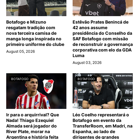
Botafogo e Mizuno
Estêvão Prates Benincá de
resgatam tradição com
42 anos assume
nova terceira camisa de
presidência do Conselho da
manga longa inspirada no
SAF Botafogo com missão
primeiro uniforme do clube
de reconstruir a governança
corporativa com elo da GDA
August 05, 2026
Luma
August 03, 2026
BOTAFOGO
BOTAFOGO
Ir para o arquirrival? Que
Léo Coelho representará o
Nada! Thiago Ezequiel
Botafogo em evento da
Almada será jogador do
TransferRoom, em Madri, na
River Plate, morar na
Espanha, ao lado de
Argentina e história feita
dirigentes de grandes