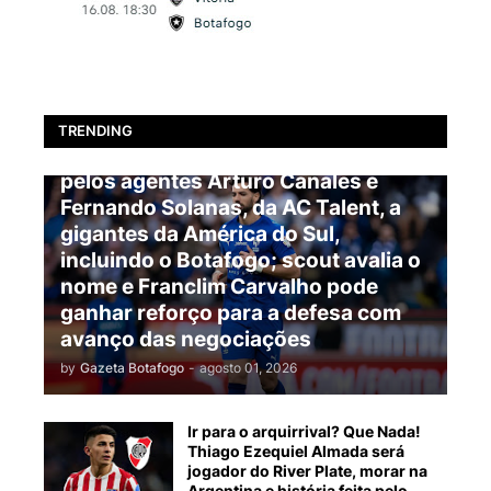
BOTAFOGO
TRENDING
EXCLUSIVO: Pablo Marí é oferecido
pelos agentes Arturo Canales e
Fernando Solanas, da AC Talent, a
gigantes da América do Sul,
incluindo o Botafogo; scout avalia o
nome e Franclim Carvalho pode
ganhar reforço para a defesa com
avanço das negociações
by
Gazeta Botafogo
-
agosto 01, 2026
Ir para o arquirrival? Que Nada!
Thiago Ezequiel Almada será
jogador do River Plate, morar na
Argentina e história feita pelo