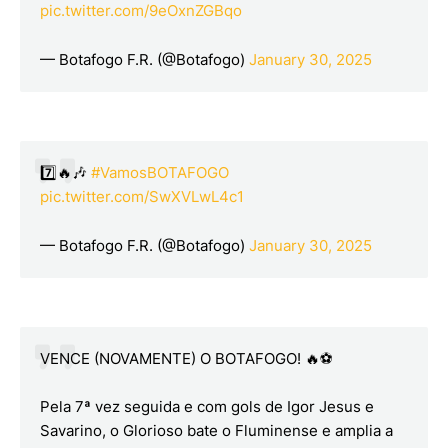
pic.twitter.com/9eOxnZGBqo
— Botafogo F.R. (@Botafogo)
January 30, 2025
7️⃣🔥🎶
#VamosBOTAFOGO
pic.twitter.com/SwXVLwL4c1
— Botafogo F.R. (@Botafogo)
January 30, 2025
VENCE (NOVAMENTE) O BOTAFOGO! 🔥⚽
Pela 7ª vez seguida e com gols de Igor Jesus e
Savarino, o Glorioso bate o Fluminense e amplia a