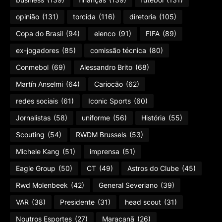
opinião
(131)
torcida
(116)
diretoria
(105)
Copa do Brasil
(94)
elenco
(91)
FIFA
(89)
ex-jogadores
(85)
comissão técnica
(80)
Conmebol
(69)
Alessandro Brito
(68)
Martín Anselmi
(64)
Cariocão
(62)
redes sociais
(61)
Iconic Sports
(60)
Jornalistas
(58)
uniforme
(56)
História
(55)
Scouting
(54)
RWDM Brussels
(53)
Michele Kang
(51)
imprensa
(51)
Eagle Group
(50)
CT
(49)
Astros do Clube
(45)
Rwd Molenbeek
(42)
General Severiano
(39)
VAR
(38)
Presidente
(31)
head scout
(31)
Noutros Esportes
(27)
Maracanã
(26)