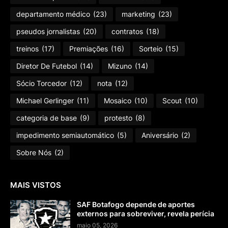
departamento médico
(23)
marketing
(23)
pseudos jornalistas
(20)
contratos
(18)
treinos
(17)
Premiações
(16)
Sorteio
(15)
Diretor De Futebol
(14)
Mizuno
(14)
Sócio Torcedor
(12)
nota
(12)
Michael Gerlinger
(11)
Mosaico
(10)
Scout
(10)
categoria de base
(9)
protesto
(8)
impedimento semiautomático
(5)
Aniversário
(2)
Sobre Nós
(2)
MAIS VISTOS
SAF Botafogo depende de aportes
externos para sobreviver, revela perícia
maio 05, 2026