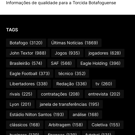
Informações de qualidade para a Torcida Botafoguense
TAGS
Botafogo
(3120)
Últimas Notícias
(1869)
John Textor
(988)
Jogos
(935)
jogadores
(628)
Brasileirão
(574)
SAF
(566)
Eagle Holding
(396)
Eagle Football
(373)
técnico
(352)
Libertadores
(338)
Redação
(336)
tv
(260)
rivais
(225)
contratações
(208)
entrevista
(202)
Lyon
(201)
janela de transferências
(195)
Estádio Nilton Santos
(193)
análise
(168)
clássicos
(168)
Arbitragem
(158)
Coletiva
(155)
business
(139)
finanças
(139)
futebol
(131)