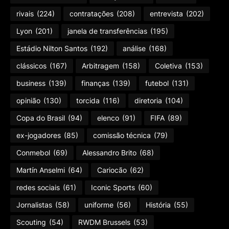
rivais
(224)
contratações
(208)
entrevista
(202)
Lyon
(201)
janela de transferências
(195)
Estádio Nilton Santos
(192)
análise
(168)
clássicos
(167)
Arbitragem
(158)
Coletiva
(153)
business
(139)
finanças
(139)
futebol
(131)
opinião
(130)
torcida
(116)
diretoria
(104)
Copa do Brasil
(94)
elenco
(91)
FIFA
(89)
ex-jogadores
(85)
comissão técnica
(79)
Conmebol
(69)
Alessandro Brito
(68)
Martín Anselmi
(64)
Cariocão
(62)
redes sociais
(61)
Iconic Sports
(60)
Jornalistas
(58)
uniforme
(56)
História
(55)
Scouting
(54)
RWDM Brussels
(53)