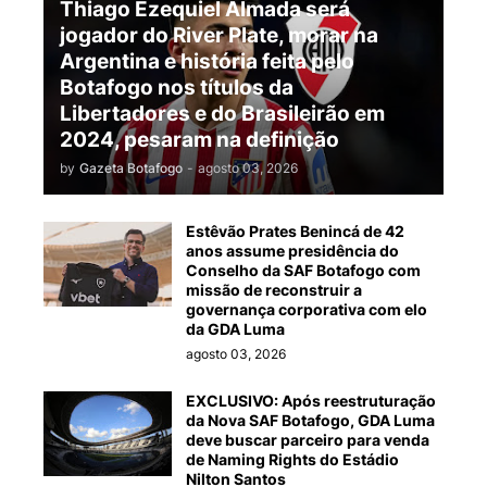
Thiago Ezequiel Almada será
jogador do River Plate, morar na
Argentina e história feita pelo
Botafogo nos títulos da
Libertadores e do Brasileirão em
2024, pesaram na definição
by
Gazeta Botafogo
-
agosto 03, 2026
Estêvão Prates Benincá de 42
anos assume presidência do
Conselho da SAF Botafogo com
missão de reconstruir a
governança corporativa com elo
da GDA Luma
agosto 03, 2026
EXCLUSIVO: Após reestruturação
da Nova SAF Botafogo, GDA Luma
deve buscar parceiro para venda
de Naming Rights do Estádio
Nilton Santos