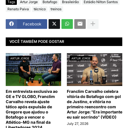
Tags
Artur Jorge
Botafogo
Brasileirão
Estádio Nilton Santos
Renato Paiva
técnico
treinos
Facebook
VOCÊ TAMBÉM PODE GOSTAR
ARTUR JORGE
ARTUR JORGE
Em entrevista exclusiva ao
Franclim Carvalho celebra
GE e TV GLOBO, Franclim
vitória do Botafogo com gol
Carvalho revela ajuste
de Justino, e vitória no
tático após expulsão de
primeiro reencontro com
Gregore que ajudou o
Artur Jorge: "Era importante
Botafogo a vencer o
eu sair sorrindo" (VÍDEO)
Atlético-MG na final da
July 27, 2026
Libertadores 2024