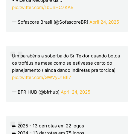
• Vice da Recopa e da…
pic.twitter.com/1bUnHC7KAB
— Sofascore Brasil (@SofascoreBR)
April 24, 2025
Um parabéns a soberba do Sr Textor quando botou
os troféus na mesa como se estivesse certo do
planejamento ( ainda dando indiretas pra torcida)
pic.twitter.com/GWVyU1BfI7
— BFR HUB (@bfrhub)
April 24, 2025
➡️ 2025 - 13 derrotas em 22 jogos
➡️ 2024 - 13 derrotas em 75 jogos