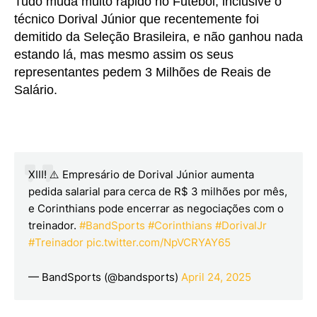
Tudo muda muito rápido no Futebol, inclusive o
técnico Dorival Júnior que recentemente foi
demitido da Seleção Brasileira, e não ganhou nada
estando lá, mas mesmo assim os seus
representantes pedem 3 Milhões de Reais de
Salário.
XIII! ⚠️ Empresário de Dorival Júnior aumenta
pedida salarial para cerca de R$ 3 milhões por mês,
e Corinthians pode encerrar as negociações com o
treinador.
#BandSports
#Corinthians
#DorivalJr
#Treinador
pic.twitter.com/NpVCRYAY65
— BandSports (@bandsports)
April 24, 2025