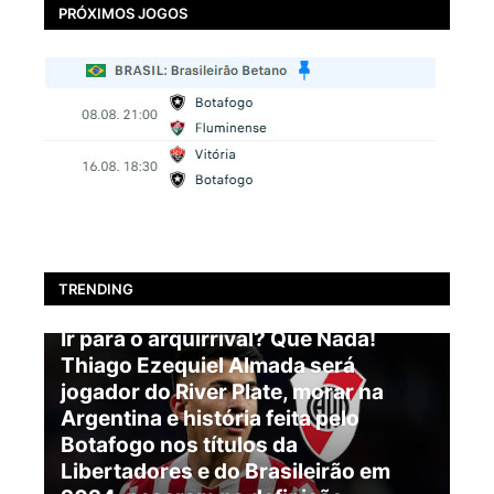
PRÓXIMOS JOGOS
TRENDING
BOTAFOGO
Ir para o arquirrival? Que Nada!
Thiago Ezequiel Almada será
jogador do River Plate, morar na
Argentina e história feita pelo
Botafogo nos títulos da
Libertadores e do Brasileirão em