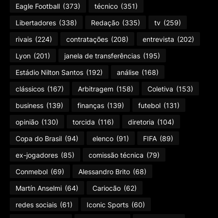
Eagle Football
(373)
técnico
(351)
Libertadores
(338)
Redação
(335)
tv
(259)
rivais
(224)
contratações
(208)
entrevista
(202)
Lyon
(201)
janela de transferências
(195)
Estádio Nilton Santos
(192)
análise
(168)
clássicos
(167)
Arbitragem
(158)
Coletiva
(153)
business
(139)
finanças
(139)
futebol
(131)
opinião
(130)
torcida
(116)
diretoria
(104)
Copa do Brasil
(94)
elenco
(91)
FIFA
(89)
ex-jogadores
(85)
comissão técnica
(79)
Conmebol
(69)
Alessandro Brito
(68)
Martín Anselmi
(64)
Cariocão
(62)
redes sociais
(61)
Iconic Sports
(60)