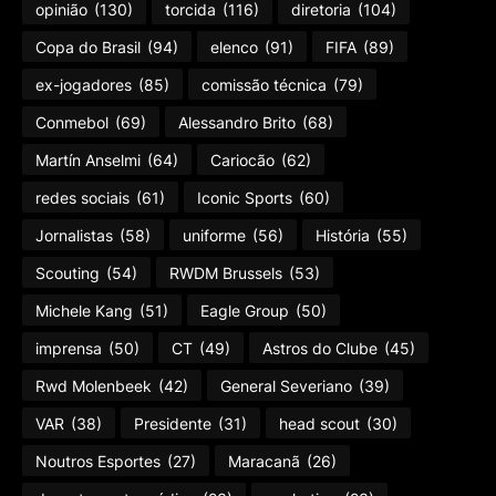
opinião
(130)
torcida
(116)
diretoria
(104)
Copa do Brasil
(94)
elenco
(91)
FIFA
(89)
ex-jogadores
(85)
comissão técnica
(79)
Conmebol
(69)
Alessandro Brito
(68)
Martín Anselmi
(64)
Cariocão
(62)
redes sociais
(61)
Iconic Sports
(60)
Jornalistas
(58)
uniforme
(56)
História
(55)
Scouting
(54)
RWDM Brussels
(53)
Michele Kang
(51)
Eagle Group
(50)
imprensa
(50)
CT
(49)
Astros do Clube
(45)
Rwd Molenbeek
(42)
General Severiano
(39)
VAR
(38)
Presidente
(31)
head scout
(30)
Noutros Esportes
(27)
Maracanã
(26)