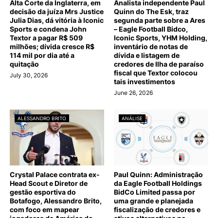
Alta Corte da Inglaterra, em
Analista independente Paul
decisão da juíza Mrs Justice
Quinn do The Esk, traz
Julia Dias, dá vitória à Iconic
segunda parte sobre a Ares
Sports e condena John
– Eagle Football Bidco,
Textor a pagar R$ 509
Iconic Sports, YHM Holding,
milhões; dívida cresce R$
inventário de notas de
114 mil por dia até a
dívida e listagem de
quitação
credores de Ilha de paraíso
fiscal que Textor colocou
July 30, 2026
tais investimentos
June 26, 2026
ALESSANDRO BRITO
ANÁLISE
Crystal Palace contrata ex-
Paul Quinn: Administração
Head Scout e Diretor de
da Eagle Football Holdings
gestão esportiva do
BidCo Limited passa por
Botafogo, Alessandro Brito,
uma grande e planejada
com foco em mapear
fiscalização de credores e