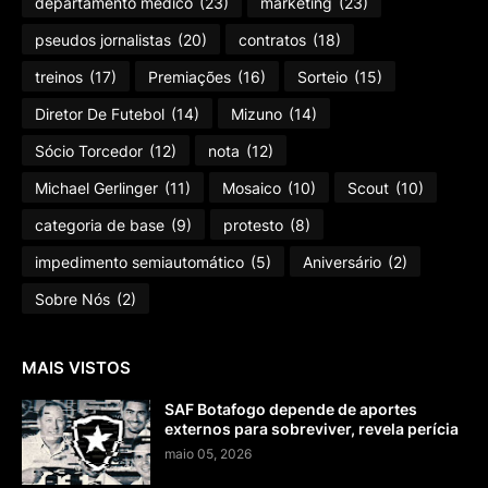
departamento médico
(23)
marketing
(23)
pseudos jornalistas
(20)
contratos
(18)
treinos
(17)
Premiações
(16)
Sorteio
(15)
Diretor De Futebol
(14)
Mizuno
(14)
Sócio Torcedor
(12)
nota
(12)
Michael Gerlinger
(11)
Mosaico
(10)
Scout
(10)
categoria de base
(9)
protesto
(8)
impedimento semiautomático
(5)
Aniversário
(2)
Sobre Nós
(2)
MAIS VISTOS
SAF Botafogo depende de aportes
externos para sobreviver, revela perícia
maio 05, 2026