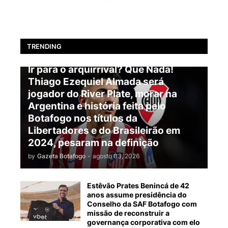
TRENDING
BOTAFOGO
Ir para o arquirrival? Que Nada!
Thiago Ezequiel Almada será
jogador do River Plate, morar na
Argentina e história feita pelo
Botafogo nos títulos da
Libertadores e do Brasileirão em
2024, pesaram na definição
by
Gazeta Botafogo
-
agosto 03, 2026
Estêvão Prates Benincá de 42
anos assume presidência do
Conselho da SAF Botafogo com
missão de reconstruir a
governança corporativa com elo