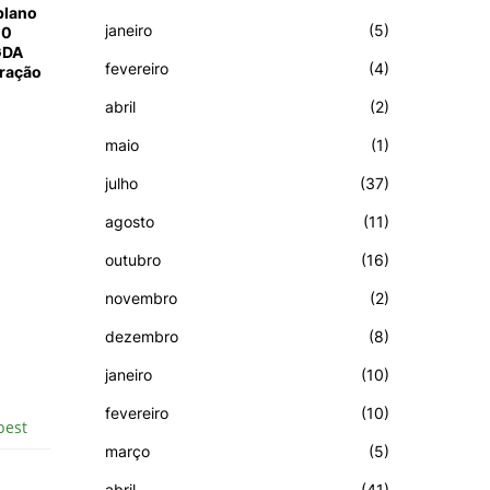
plano
janeiro
(5)
00
GDA
fevereiro
(4)
uração
abril
(2)
maio
(1)
julho
(37)
agosto
(11)
outubro
(16)
novembro
(2)
dezembro
(8)
janeiro
(10)
fevereiro
(10)
março
(5)
abril
(41)