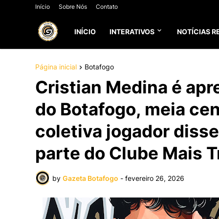
Início
Sobre Nós
Contato
INÍCIO
INTERATIVOS
NOTÍCIAS R
Página inicial
Botafogo
Cristian Medina é ap
do Botafogo, meia cen
coletiva jogador disse
parte do Clube Mais T
by
Gazeta Botafogo
-
fevereiro 26, 2026