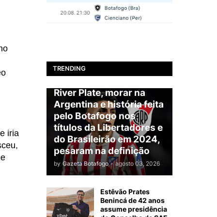
BOTAFOGO
no
Ir para o arquirrival? Que
Nada! Thiago Ezequiel
TRENDING
éo
Almada será jogador do
River Plate, morar na
Argentina e história feita
pelo Botafogo nos
títulos da Libertadores e
 iria
do Brasileirão em 2024,
sceu,
pesaram na definição
be
by
Gazeta Botafogo
-
agosto 03, 2026
Estêvão Prates
Benincá de 42 anos
assume presidência