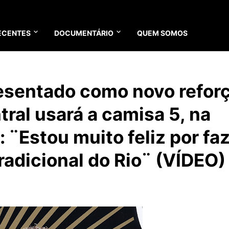
ECENTES
DOCUMENTÁRIO
QUEM SOMOS
resentado como novo refor
tral usará a camisa 5, na
: ¨Estou muito feliz por fa
radicional do Rio¨ (VÍDEO)