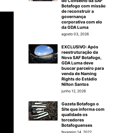
do Conselho da SAF
Botafogo com missão
de reconstruir a
governança
corporativa com elo
da GDA Luma
agosto 03, 2026
EXCLUSIVO: Após
reestruturação da
Nova SAF Botafogo,
GDA Luma deve
buscar parceiro para
venda de Naming
Rights do Estádio
Nilton Santos
junho 12, 2026
Gazeta Botafogo o
Site que informa com
qualidade os
torcedores
Botafoguenses
fevereiro 14, 2022