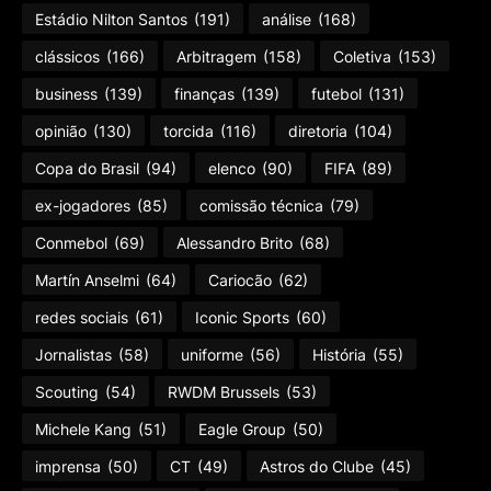
Estádio Nilton Santos
(191)
análise
(168)
clássicos
(166)
Arbitragem
(158)
Coletiva
(153)
business
(139)
finanças
(139)
futebol
(131)
opinião
(130)
torcida
(116)
diretoria
(104)
Copa do Brasil
(94)
elenco
(90)
FIFA
(89)
ex-jogadores
(85)
comissão técnica
(79)
Conmebol
(69)
Alessandro Brito
(68)
Martín Anselmi
(64)
Cariocão
(62)
redes sociais
(61)
Iconic Sports
(60)
Jornalistas
(58)
uniforme
(56)
História
(55)
Scouting
(54)
RWDM Brussels
(53)
Michele Kang
(51)
Eagle Group
(50)
imprensa
(50)
CT
(49)
Astros do Clube
(45)