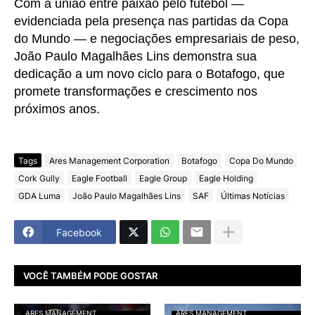
Com a união entre paixão pelo futebol —
evidenciada pela presença nas partidas da Copa
do Mundo — e negociações empresariais de peso,
João Paulo Magalhães Lins demonstra sua
dedicação a um novo ciclo para o Botafogo, que
promete transformações e crescimento nos
próximos anos.
Tags
Ares Management Corporation
Botafogo
Copa Do Mundo
Cork Gully
Eagle Football
Eagle Group
Eagle Holding
GDA Luma
João Paulo Magalhães Lins
SAF
Últimas Notícias
Facebook
VOCÊ TAMBÉM PODE GOSTAR
ARES MANAGEMENT
ARES MANAGEMENT