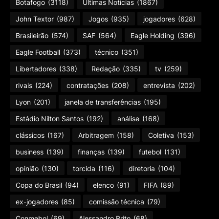
Botafogo
(3118)
Últimas Notícias
(1867)
John Textor
(987)
Jogos
(935)
jogadores
(628)
Brasileirão
(574)
SAF
(564)
Eagle Holding
(396)
Eagle Football
(373)
técnico
(351)
Libertadores
(338)
Redação
(335)
tv
(259)
rivais
(224)
contratações
(208)
entrevista
(202)
Lyon
(201)
janela de transferências
(195)
Estádio Nilton Santos
(192)
análise
(168)
clássicos
(167)
Arbitragem
(158)
Coletiva
(153)
business
(139)
finanças
(139)
futebol
(131)
opinião
(130)
torcida
(116)
diretoria
(104)
Copa do Brasil
(94)
elenco
(91)
FIFA
(89)
ex-jogadores
(85)
comissão técnica
(79)
Conmebol
(69)
Alessandro Brito
(68)