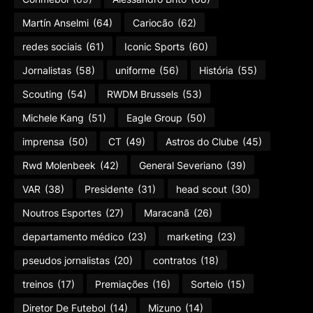
Martín Anselmi
(64)
Cariocão
(62)
redes sociais
(61)
Iconic Sports
(60)
Jornalistas
(58)
uniforme
(56)
História
(55)
Scouting
(54)
RWDM Brussels
(53)
Michele Kang
(51)
Eagle Group
(50)
imprensa
(50)
CT
(49)
Astros do Clube
(45)
Rwd Molenbeek
(42)
General Severiano
(39)
VAR
(38)
Presidente
(31)
head scout
(30)
Noutros Esportes
(27)
Maracanã
(26)
departamento médico
(23)
marketing
(23)
pseudos jornalistas
(20)
contratos
(18)
treinos
(17)
Premiações
(16)
Sorteio
(15)
Diretor De Futebol
(14)
Mizuno
(14)