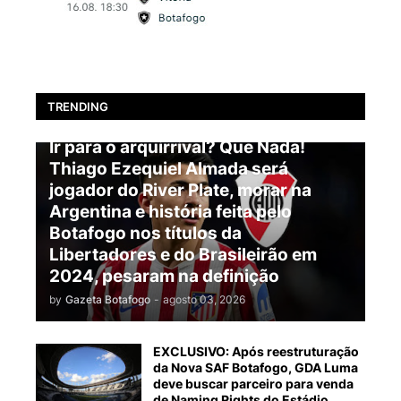
TRENDING
BOTAFOGO
Ir para o arquirrival? Que Nada!
Thiago Ezequiel Almada será
jogador do River Plate, morar na
Argentina e história feita pelo
Botafogo nos títulos da
Libertadores e do Brasileirão em
2024, pesaram na definição
by
Gazeta Botafogo
-
agosto 03, 2026
EXCLUSIVO: Após reestruturação
da Nova SAF Botafogo, GDA Luma
deve buscar parceiro para venda
de Naming Rights do Estádio