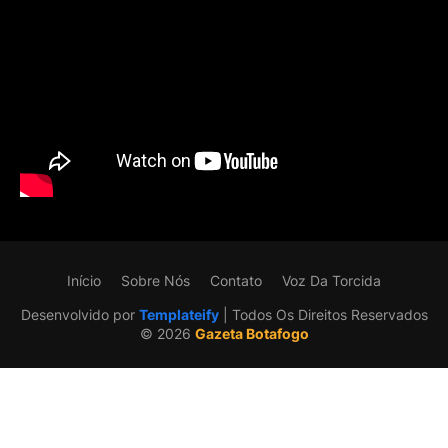
Início
Sobre Nós
Contato
Voz Da Torcida
Desenvolvido por
Templateify
| Todos Os Direitos Reservados
©️ 2026
Gazeta Botafogo