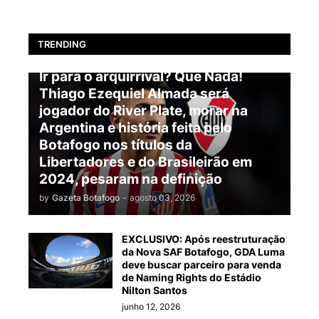
TRENDING
BOTAFOGO
Ir para o arquirrival? Que Nada!
Thiago Ezequiel Almada será
jogador do River Plate, morar na
Argentina e história feita pelo
Botafogo nos títulos da
Libertadores e do Brasileirão em
2024, pesaram na definição
by
Gazeta Botafogo
-
agosto 03, 2026
EXCLUSIVO: Após reestruturação
da Nova SAF Botafogo, GDA Luma
deve buscar parceiro para venda
de Naming Rights do Estádio
Nilton Santos
junho 12, 2026