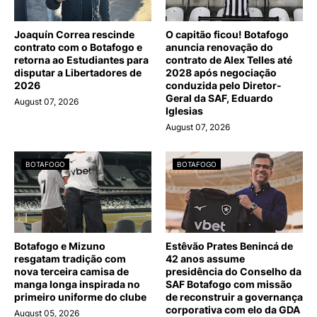
Joaquín Correa rescinde
O capitão ficou! Botafogo
contrato com o Botafogo e
anuncia renovação do
retorna ao Estudiantes para
contrato de Alex Telles até
disputar a Libertadores de
2028 após negociação
2026
conduzida pelo Diretor-
Geral da SAF, Eduardo
August 07, 2026
Iglesias
August 07, 2026
BOTAFOGO
BOTAFOGO
Botafogo e Mizuno
Estêvão Prates Benincá de
resgatam tradição com
42 anos assume
nova terceira camisa de
presidência do Conselho da
manga longa inspirada no
SAF Botafogo com missão
primeiro uniforme do clube
de reconstruir a governança
corporativa com elo da GDA
August 05, 2026