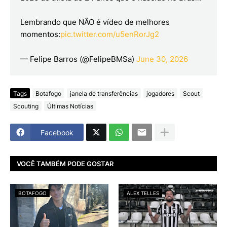
Lembrando que NÃO é vídeo de melhores
momentos:
pic.twitter.com/u5enRorJg2
— Felipe Barros (@FelipeBMSa)
June 30, 2026
Tags
Botafogo
janela de transferências
jogadores
Scout
Scouting
Últimas Notícias
Facebook
VOCÊ TAMBÉM PODE GOSTAR
BOTAFOGO
ALEX TELLES