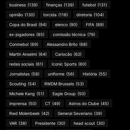
business
(139)
finanças
(139)
futebol
(131)
opinião
(130)
torcida
(116)
diretoria
(104)
Copa do Brasil
(94)
elenco
(90)
FIFA
(89)
ex-jogadores
(85)
comissão técnica
(79)
Conmebol
(69)
Alessandro Brito
(68)
Martín Anselmi
(64)
Cariocão
(62)
redes sociais
(61)
Iconic Sports
(60)
Jornalistas
(58)
uniforme
(56)
História
(55)
Scouting
(54)
RWDM Brussels
(53)
Michele Kang
(51)
Eagle Group
(50)
imprensa
(50)
CT
(49)
Astros do Clube
(45)
Rwd Molenbeek
(42)
General Severiano
(39)
VAR
(38)
Presidente
(30)
head scout
(30)