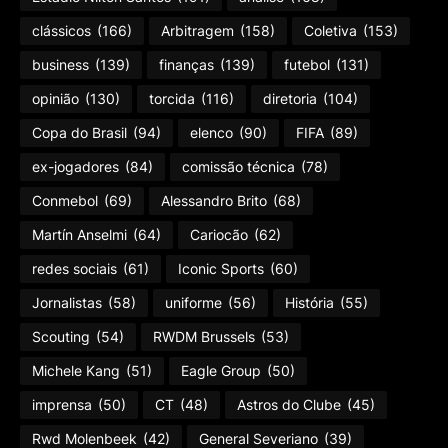
clássicos
(166)
Arbitragem
(158)
Coletiva
(153)
business
(139)
finanças
(139)
futebol
(131)
opinião
(130)
torcida
(116)
diretoria
(104)
Copa do Brasil
(94)
elenco
(90)
FIFA
(89)
ex-jogadores
(84)
comissão técnica
(78)
Conmebol
(69)
Alessandro Brito
(68)
Martín Anselmi
(64)
Cariocão
(62)
redes sociais
(61)
Iconic Sports
(60)
Jornalistas
(58)
uniforme
(56)
História
(55)
Scouting
(54)
RWDM Brussels
(53)
Michele Kang
(51)
Eagle Group
(50)
imprensa
(50)
CT
(48)
Astros do Clube
(45)
Rwd Molenbeek
(42)
General Severiano
(39)