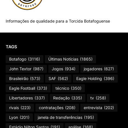
Informações de qualidade para a Torcida Botafoguense
TAGS
Botafogo
(3116)
Últimas Notícias
(1865)
John Textor
(987)
Jogos
(934)
jogadores
(627)
Brasileirão
(573)
SAF
(562)
Eagle Holding
(396)
Eagle Football
(373)
técnico
(350)
Libertadores
(337)
Redação
(335)
tv
(258)
rivais
(223)
contratações
(208)
entrevista
(202)
Lyon
(201)
janela de transferências
(195)
Estádio Nilton Santos
(191)
análise
(168)