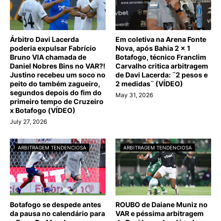
Árbitro Davi Lacerda
Em coletiva na Arena Fonte
poderia expulsar Fabrício
Nova, após Bahia 2 x 1
Bruno VIA chamada de
Botafogo, técnico Franclim
Daniel Nobres Bins no VAR?!
Carvalho critica arbitragem
Justino recebeu um soco no
de Davi Lacerda: ¨2 pesos e
peito do também zagueiro,
2 medidas¨ (VÍDEO)
segundos depois do fim do
May 31, 2026
primeiro tempo de Cruzeiro
x Botafogo (VÍDEO)
July 27, 2026
ARBITRAGEM TENDENCIOSA
ARBITRAGEM TENDENCIOSA
Botafogo se despede antes
ROUBO de Daiane Muniz no
da pausa no calendário para
VAR e péssima arbitragem