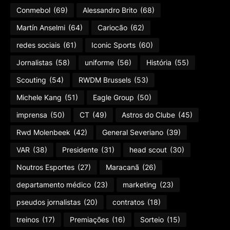
Conmebol
(69)
Alessandro Brito
(68)
Martín Anselmi
(64)
Cariocão
(62)
redes sociais
(61)
Iconic Sports
(60)
Jornalistas
(58)
uniforme
(56)
História
(55)
Scouting
(54)
RWDM Brussels
(53)
Michele Kang
(51)
Eagle Group
(50)
imprensa
(50)
CT
(49)
Astros do Clube
(45)
Rwd Molenbeek
(42)
General Severiano
(39)
VAR
(38)
Presidente
(31)
head scout
(30)
Noutros Esportes
(27)
Maracanã
(26)
departamento médico
(23)
marketing
(23)
pseudos jornalistas
(20)
contratos
(18)
treinos
(17)
Premiações
(16)
Sorteio
(15)