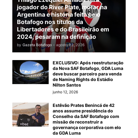
jogador do River Plate, morar na
Argentina e história feita pelo
Botafogo nos títulos da
Libertadores e do Brasileirão em
2024, pesaram na definição
by
Gazeta Botafogo
-
agosto 03, 2026
EXCLUSIVO: Após reestruturação
da Nova SAF Botafogo, GDA Luma
deve buscar parceiro para venda
de Naming Rights do Estádio
Nilton Santos
junho 12, 2026
Estêvão Prates Benincá de 42
anos assume presidência do
Conselho da SAF Botafogo com
missão de reconstruir a
governança corporativa com elo
da GDA Luma