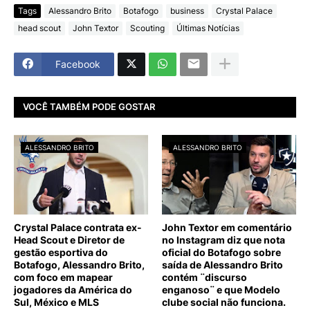
Tags
Alessandro Brito
Botafogo
business
Crystal Palace
head scout
John Textor
Scouting
Últimas Notícias
Facebook
VOCÊ TAMBÉM PODE GOSTAR
ALESSANDRO BRITO
ALESSANDRO BRITO
Crystal Palace contrata ex-
John Textor em comentário
Head Scout e Diretor de
no Instagram diz que nota
gestão esportiva do
oficial do Botafogo sobre
Botafogo, Alessandro Brito,
saída de Alessandro Brito
com foco em mapear
contém ¨discurso
jogadores da América do
enganoso¨ e que Modelo
Sul, México e MLS
clube social não funciona.