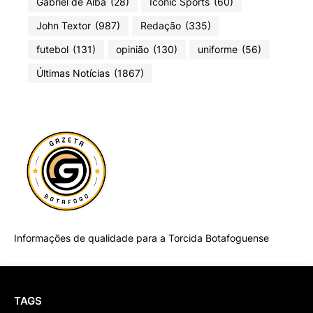
Gabriel de Alba
(28)
Iconic Sports
(60)
John Textor
(987)
Redação
(335)
futebol
(131)
opinião
(130)
uniforme
(56)
Últimas Notícias
(1867)
Informações de qualidade para a Torcida Botafoguense
TAGS