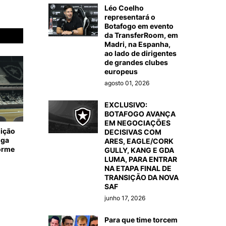
Léo Coelho
representará o
Botafogo em evento
da TransferRoom, em
Madri, na Espanha,
ao lado de dirigentes
de grandes clubes
europeus
agosto 01, 2026
EXCLUSIVO:
BOTAFOGO AVANÇA
EM NEGOCIAÇÕES
dição
DECISIVAS COM
nga
ARES, EAGLE/CORK
forme
GULLY, KANG E GDA
LUMA, PARA ENTRAR
NA ETAPA FINAL DE
TRANSIÇÃO DA NOVA
SAF
junho 17, 2026
Para que time torcem