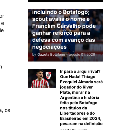
América do Sul,
incluindo o Botafogo;
or
scout avalia o nome e
 e
Franclim Carvalho pode
de
ganhar reforço para a
defesa com avanço das
negociações
by
Gazeta Botafogo
-
agosto 01, 2026
m
Ir para o arquirrival?
Que Nada! Thiago
Ezequiel Almada será
jogador do River
Plate, morar na
Argentina e história
feita pelo Botafogo
nos títulos da
a, os
Libertadores e do
Brasileirão em 2024,
pesaram na definição