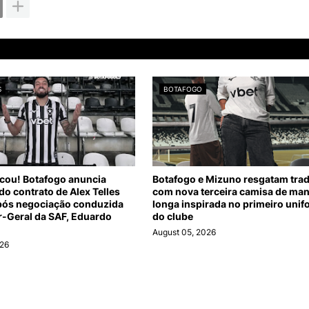
S
BOTAFOGO
icou! Botafogo anuncia
Botafogo e Mizuno resgatam tra
o contrato de Alex Telles
com nova terceira camisa de ma
pós negociação conduzida
longa inspirada no primeiro uni
r-Geral da SAF, Eduardo
do clube
August 05, 2026
026