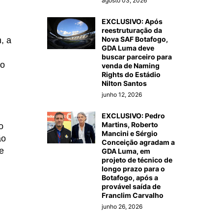
agosto 03, 2026
EXCLUSIVO: Após
reestruturação da
Nova SAF Botafogo,
, a
GDA Luma deve
buscar parceiro para
ro
venda de Naming
Rights do Estádio
Nilton Santos
junho 12, 2026
EXCLUSIVO: Pedro
Martins, Roberto
o
Mancini e Sérgio
ão
Conceição agradam a
e
GDA Luma, em
projeto de técnico de
longo prazo para o
Botafogo, após a
provável saída de
Franclim Carvalho
junho 26, 2026