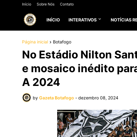
Início
Sobre Nós
Contato
INÍCIO
INTERATIVOS
NOTÍCIAS R
Página inicial
Botafogo
No Estádio Nilton San
e mosaico inédito para
A 2024
by
Gazeta Botafogo
-
dezembro 08, 2024