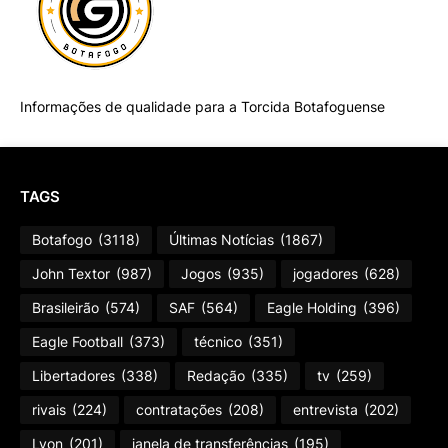
Informações de qualidade para a Torcida Botafoguense
TAGS
Botafogo
(3118)
Últimas Notícias
(1867)
John Textor
(987)
Jogos
(935)
jogadores
(628)
Brasileirão
(574)
SAF
(564)
Eagle Holding
(396)
Eagle Football
(373)
técnico
(351)
Libertadores
(338)
Redação
(335)
tv
(259)
rivais
(224)
contratações
(208)
entrevista
(202)
Lyon
(201)
janela de transferências
(195)