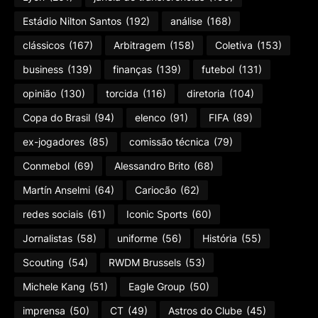
Estádio Nilton Santos
(192)
análise
(168)
clássicos
(167)
Arbitragem
(158)
Coletiva
(153)
business
(139)
finanças
(139)
futebol
(131)
opinião
(130)
torcida
(116)
diretoria
(104)
Copa do Brasil
(94)
elenco
(91)
FIFA
(89)
ex-jogadores
(85)
comissão técnica
(79)
Conmebol
(69)
Alessandro Brito
(68)
Martín Anselmi
(64)
Cariocão
(62)
redes sociais
(61)
Iconic Sports
(60)
Jornalistas
(58)
uniforme
(56)
História
(55)
Scouting
(54)
RWDM Brussels
(53)
Michele Kang
(51)
Eagle Group
(50)
imprensa
(50)
CT
(49)
Astros do Clube
(45)