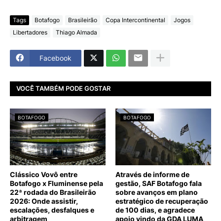
Tags
Botafogo
Brasileirão
Copa Intercontinental
Jogos
Libertadores
Thiago Almada
Facebook
VOCÊ TAMBÉM PODE GOSTAR
BOTAFOGO
BOTAFOGO
Clássico Vovô entre
Através de informe de
Botafogo x Fluminense pela
gestão, SAF Botafogo fala
22ª rodada do Brasileirão
sobre avanços em plano
2026: Onde assistir,
estratégico de recuperação
escalações, desfalques e
de 100 dias, e agradece
arbitragem
apoio vindo da GDA LUMA