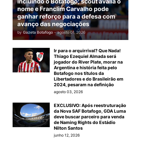
incluindo o Botafogo; scout avalia o
nome e Franclim Carvalho pode
ganhar reforço para a defesa com
avanço das negociações
by
Gazeta Botafogo
-
agosto 01, 2026
Ir para o arquirrival? Que Nada!
Thiago Ezequiel Almada será
jogador do River Plate, morar na
Argentina e história feita pelo
Botafogo nos títulos da
Libertadores e do Brasileirão em
2024, pesaram na definição
agosto 03, 2026
EXCLUSIVO: Após reestruturação
da Nova SAF Botafogo, GDA Luma
deve buscar parceiro para venda
de Naming Rights do Estádio
Nilton Santos
junho 12, 2026