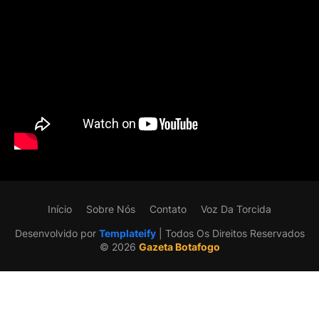
Início
Sobre Nós
Contato
Voz Da Torcida
Desenvolvido por
Templateify
| Todos Os Direitos Reservados
©️ 2026
Gazeta Botafogo