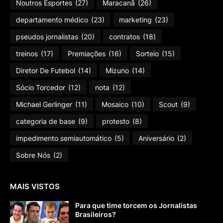
Noutros Esportes
(27)
Maracanã
(26)
departamento médico
(23)
marketing
(23)
pseudos jornalistas
(20)
contratos
(18)
treinos
(17)
Premiações
(16)
Sorteio
(15)
Diretor De Futebol
(14)
Mizuno
(14)
Sócio Torcedor
(12)
nota
(12)
Michael Gerlinger
(11)
Mosaico
(10)
Scout
(9)
categoria de base
(9)
protesto
(8)
impedimento semiautomático
(5)
Aniversário
(2)
Sobre Nós
(2)
MAIS VISTOS
Para que time torcem os Jornalistas
Brasileiros?