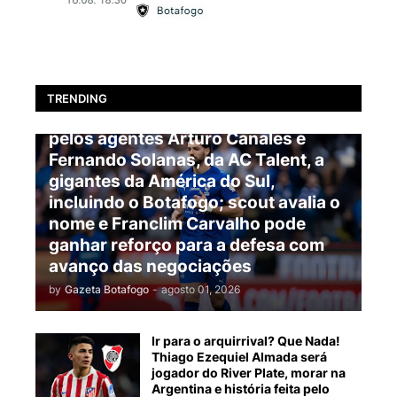
BOTAFOGO
TRENDING
EXCLUSIVO: Pablo Marí é oferecido
pelos agentes Arturo Canales e
Fernando Solanas, da AC Talent, a
gigantes da América do Sul,
incluindo o Botafogo; scout avalia o
nome e Franclim Carvalho pode
ganhar reforço para a defesa com
avanço das negociações
by
Gazeta Botafogo
-
agosto 01, 2026
Ir para o arquirrival? Que Nada!
Thiago Ezequiel Almada será
jogador do River Plate, morar na
Argentina e história feita pelo