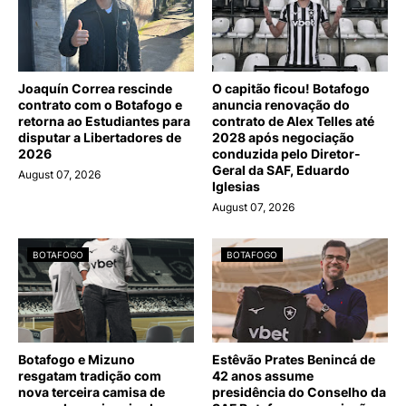
Joaquín Correa rescinde
O capitão ficou! Botafogo
contrato com o Botafogo e
anuncia renovação do
retorna ao Estudiantes para
contrato de Alex Telles até
disputar a Libertadores de
2028 após negociação
2026
conduzida pelo Diretor-
Geral da SAF, Eduardo
August 07, 2026
Iglesias
August 07, 2026
BOTAFOGO
BOTAFOGO
Botafogo e Mizuno
Estêvão Prates Benincá de
resgatam tradição com
42 anos assume
nova terceira camisa de
presidência do Conselho da