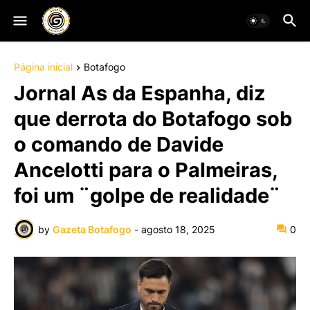
Página inicial
Botafogo
Jornal As da Espanha, diz
que derrota do Botafogo sob
o comando de Davide
Ancelotti para o Palmeiras,
foi um ¨golpe de realidade¨
by
Gazeta Botafogo
-
agosto 18, 2025
0