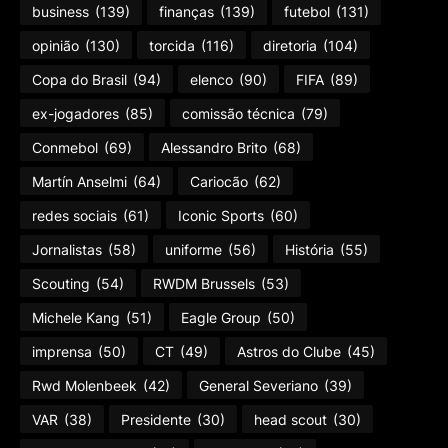
business
(139)
finanças
(139)
futebol
(131)
opinião
(130)
torcida
(116)
diretoria
(104)
Copa do Brasil
(94)
elenco
(90)
FIFA
(89)
ex-jogadores
(85)
comissão técnica
(79)
Conmebol
(69)
Alessandro Brito
(68)
Martín Anselmi
(64)
Cariocão
(62)
redes sociais
(61)
Iconic Sports
(60)
Jornalistas
(58)
uniforme
(56)
História
(55)
Scouting
(54)
RWDM Brussels
(53)
Michele Kang
(51)
Eagle Group
(50)
imprensa
(50)
CT
(49)
Astros do Clube
(45)
Rwd Molenbeek
(42)
General Severiano
(39)
VAR
(38)
Presidente
(30)
head scout
(30)