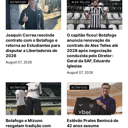
BOTAFOGO
ALEX TELLES
Joaquín Correa rescinde
O capitão ficou! Botafogo
contrato com o Botafogo e
anuncia renovação do
retorna ao Estudiantes para
contrato de Alex Telles até
disputar a Libertadores de
2028 após negociação
2026
conduzida pelo Diretor-
Geral da SAF, Eduardo
August 07, 2026
Iglesias
August 07, 2026
BOTAFOGO
BOTAFOGO
Botafogo e Mizuno
Estêvão Prates Benincá de
resgatam tradição com
42 anos assume