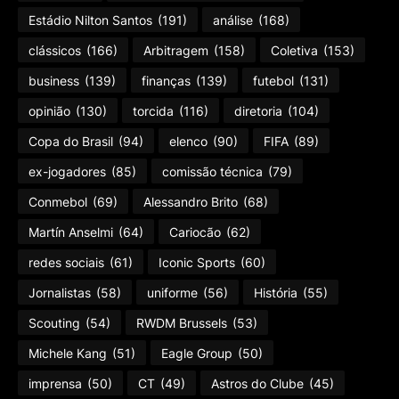
Estádio Nilton Santos
(191)
análise
(168)
clássicos
(166)
Arbitragem
(158)
Coletiva
(153)
business
(139)
finanças
(139)
futebol
(131)
opinião
(130)
torcida
(116)
diretoria
(104)
Copa do Brasil
(94)
elenco
(90)
FIFA
(89)
ex-jogadores
(85)
comissão técnica
(79)
Conmebol
(69)
Alessandro Brito
(68)
Martín Anselmi
(64)
Cariocão
(62)
redes sociais
(61)
Iconic Sports
(60)
Jornalistas
(58)
uniforme
(56)
História
(55)
Scouting
(54)
RWDM Brussels
(53)
Michele Kang
(51)
Eagle Group
(50)
imprensa
(50)
CT
(49)
Astros do Clube
(45)