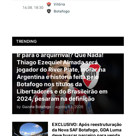
TRENDING
BOTAFOGO
Ir para o arquirrival? Que Nada!
Thiago Ezequiel Almada será
jogador do River Plate, morar na
Argentina e história feita pelo
Botafogo nos títulos da
Libertadores e do Brasileirão em
2024, pesaram na definição
by
Gazeta Botafogo
-
agosto 03, 2026
EXCLUSIVO: Após reestruturação
da Nova SAF Botafogo, GDA Luma
deve buscar parceiro para venda