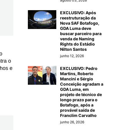
agosto 03, 2026
EXCLUSIVO: Após
reestruturação da
Nova SAF Botafogo,
GDA Luma deve
buscar parceiro para
venda de Naming
Rights do Estádio
Nilton Santos
o
junho 12, 2026
tra o
lhos e
EXCLUSIVO: Pedro
Martins, Roberto
Mancini e Sérgio
Conceição agradam a
GDA Luma, em
projeto de técnico de
longo prazo para o
Botafogo, após a
provável saída de
Franclim Carvalho
junho 26, 2026