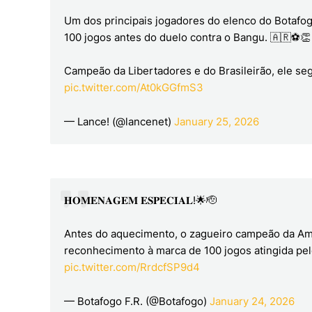
Um dos principais jogadores do elenco do Botaf
100 jogos antes do duelo contra o Bangu. 🇦🇷⚽👏
Campeão da Libertadores e do Brasileirão, ele se
pic.twitter.com/At0kGGfmS3
— Lance! (@lancenet)
January 25, 2026
𝐇𝐎𝐌𝐄𝐍𝐀𝐆𝐄𝐌 𝐄𝐒𝐏𝐄𝐂𝐈𝐀𝐋!🌟🫡
Antes do aquecimento, o zagueiro campeão da Amé
reconhecimento à marca de 100 jogos atingida pel
pic.twitter.com/RrdcfSP9d4
— Botafogo F.R. (@Botafogo)
January 24, 2026