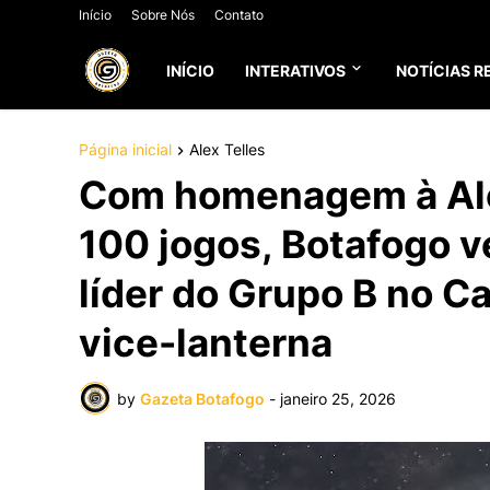
Início
Sobre Nós
Contato
INÍCIO
INTERATIVOS
NOTÍCIAS R
Página inicial
Alex Telles
Com homenagem à Ale
100 jogos, Botafogo v
líder do Grupo B no Ca
vice-lanterna
by
Gazeta Botafogo
-
janeiro 25, 2026