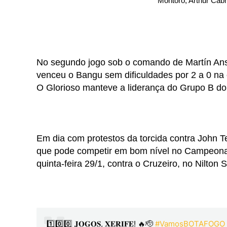
Montoro, Arthur Cabr
No segundo jogo sob o comando de Martín Anse
venceu o Bangu sem dificuldades por 2 a 0 na 
O Glorioso manteve a liderança do Grupo B d
Em dia com protestos da torcida contra John T
que pode competir em bom nível no Campeonato 
quinta-feira 29/1, contra o Cruzeiro, no Nilton 
1️⃣0️⃣0️⃣ 𝐉𝐎𝐆𝐎𝐒, 𝐗𝐄𝐑𝐈𝐅𝐄! 🔥🫡
#VamosBOTAFOGO