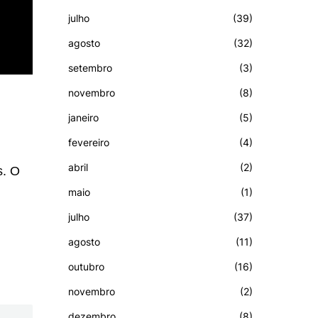
julho
(39)
agosto
(32)
setembro
(3)
novembro
(8)
janeiro
(5)
fevereiro
(4)
abril
(2)
s. O
maio
(1)
julho
(37)
agosto
(11)
outubro
(16)
novembro
(2)
dezembro
(8)