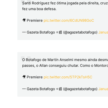
Santi Rodríguez fez ótima jogada pela direita, cr
fez uma boa defesa.
🎥 Premiere
pic.twitter.com/6CdUN98GoC
— Gazeta Botafogo ⭐📰 (@agazetabotafogo)
Janua
O Botafogo de Martín Anselmi mesmo ainda desman
passes, o Allan conseguiu chutar. Como o Montoro
🎥 Premiere
pic.twitter.com/5TP2kTsH5C
— Gazeta Botafogo ⭐📰 (@agazetabotafogo)
Janua