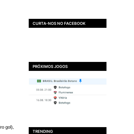
CURTA-NOS NO FACEBOOK
PRÓXIMOS JOGOS
BOTAFOGO
EXCLUSIVO: Pablo Marí
é oferecido pelos
agentes Arturo Canales
e Fernando Solanas, da
o gol),
AC Talent, a gigantes da
TRENDING