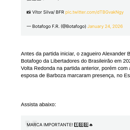
📸 Vítor Silva/ BFR
pic.twitter.com/dTBGvakNgy
— Botafogo F.R. (@Botafogo)
January 24, 2026
Antes da partida iniciar, o zagueiro Alexand
Botafogo da Libertadores do Brasileirão em 2
Volta Redonda na partida anterior, porém com 
esposa de Barboza marcaram presença, no Estád
Assista abaixo:
MARCA IMPORTANTE! 1️⃣0️⃣0️⃣🔥