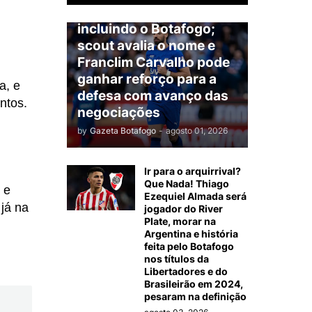
América do Sul,
incluindo o Botafogo;
scout avalia o nome e
Franclim Carvalho pode
ganhar reforço para a
a, e
defesa com avanço das
ntos.
negociações
by
Gazeta Botafogo
-
agosto 01, 2026
Ir para o arquirrival?
Que Nada! Thiago
 e
Ezequiel Almada será
já na
jogador do River
Plate, morar na
Argentina e história
feita pelo Botafogo
nos títulos da
Libertadores e do
Brasileirão em 2024,
pesaram na definição