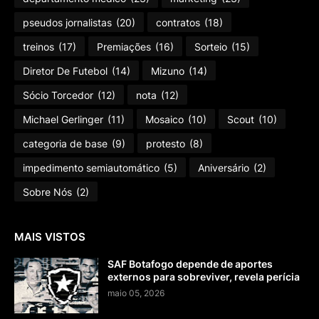
pseudos jornalistas
(20)
contratos
(18)
treinos
(17)
Premiações
(16)
Sorteio
(15)
Diretor De Futebol
(14)
Mizuno
(14)
Sócio Torcedor
(12)
nota
(12)
Michael Gerlinger
(11)
Mosaico
(10)
Scout
(10)
categoria de base
(9)
protesto
(8)
impedimento semiautomático
(5)
Aniversário
(2)
Sobre Nós
(2)
MAIS VISTOS
SAF Botafogo depende de aportes
externos para sobreviver, revela perícia
maio 05, 2026