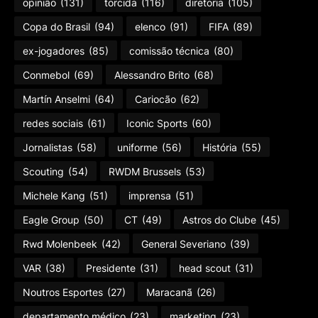
opinião
(131)
torcida
(116)
diretoria
(105)
Copa do Brasil
(94)
elenco
(91)
FIFA
(89)
ex-jogadores
(85)
comissão técnica
(80)
Conmebol
(69)
Alessandro Brito
(68)
Martín Anselmi
(64)
Cariocão
(62)
redes sociais
(61)
Iconic Sports
(60)
Jornalistas
(58)
uniforme
(56)
História
(55)
Scouting
(54)
RWDM Brussels
(53)
Michele Kang
(51)
imprensa
(51)
Eagle Group
(50)
CT
(49)
Astros do Clube
(45)
Rwd Molenbeek
(42)
General Severiano
(39)
VAR
(38)
Presidente
(31)
head scout
(31)
Noutros Esportes
(27)
Maracanã
(26)
departamento médico
(23)
marketing
(23)