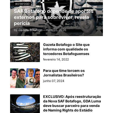
BOTAFOGO
SAF Botafogo depende de aportes
externos para sobreviver, revela
perícia
by
Gazeta Botafogo
-
maio 05, 2026
Gazeta Botafogo o Site que
informa com qualidade os
torcedores Botafoguenses
fevereiro 14, 2022
Para que time torcem os
Jornalistas Brasileiros?
junho 07, 2024
EXCLUSIVO: Após reestruturação
da Nova SAF Botafogo, GDA Luma
deve buscar parceiro para venda
de Naming Rights do Estádio