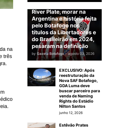
Almada será jogador do
River Plate, morar na
Argentina e história feita
pelo Botafogo nos
títulos da Libertadores e
do Brasileirão em 2024,
pesaram na definição
ada na
by
Gazeta Botafogo
-
agosto 03, 2026
e três
ra.
EXCLUSIVO: Após
reestruturação da
Nova SAF Botafogo,
GDA Luma deve
buscar parceiro para
um
venda de Naming
médico
Rights do Estádio
eia.
Nilton Santos
junho 12, 2026
Estêvão Prates