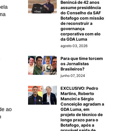
Benincá de 42 anos
pela
assume presidência
do Conselho da SAF
ima
Botafogo com missão
de reconstruir a
governança
corporativa com elo
da GDA Luma
agosto 03, 2026
-
Para que time torcem
os Jornalistas
Brasileiros?
junho 07, 2024
EXCLUSIVO: Pedro
Martins, Roberto
Mancini e Sérgio
Conceição agradam a
de ao
GDA Luma, em
projeto de técnico de
o
longo prazo para o
Botafogo, após a
provável saída de