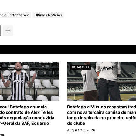
de e Performance
Últimas Notícias
S
BOTAFOGO
icou! Botafogo anuncia
Botafogo e Mizuno resgatam tra
o contrato de Alex Telles
com nova terceira camisa de ma
pós negociação conduzida
longa inspirada no primeiro uni
r-Geral da SAF, Eduardo
do clube
August 05, 2026
026