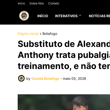
Início
Sobre Nós
Contato
INÍCIO
INTERATIVOS
NOTÍCIAS R
Página inicial
Botafogo
Substituto de Alexand
Anthony trata pubalgi
treinamento, e não te
by
Gazeta Botafogo
-
maio 05, 2026