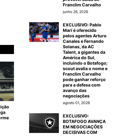
Franclim Carvalho
junho 26, 2026
EXCLUSIVO: Pablo
Marí é oferecido
pelos agentes Arturo
Canales e Fernando
Solanas, da AC
Talent, a gigantes da
América do Sul,
incluindo o Botafogo;
scout avalia o nome e
Franclim Carvalho
pode ganhar reforço
para a defesa com
avanço das
negociações
agosto 01, 2026
dição
nga
EXCLUSIVO:
forme
BOTAFOGO AVANÇA
EM NEGOCIAÇÕES
DECISIVAS COM