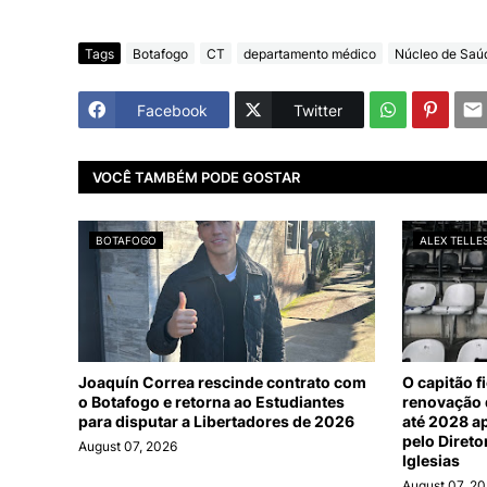
Tags
Botafogo
CT
departamento médico
Núcleo de Saú
Facebook
Twitter
VOCÊ TAMBÉM PODE GOSTAR
BOTAFOGO
ALEX TELLE
Joaquín Correa rescinde contrato com
O capitão f
o Botafogo e retorna ao Estudiantes
renovação d
para disputar a Libertadores de 2026
até 2028 a
pelo Direto
August 07, 2026
Iglesias
August 07, 2