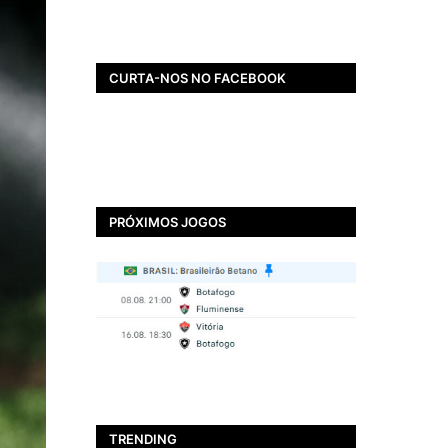
CURTA-NOS NO FACEBOOK
PRÓXIMOS JOGOS
BOTAFOGO
Ir para o arquirrival? Que
Nada! Thiago Ezequiel
TRENDING