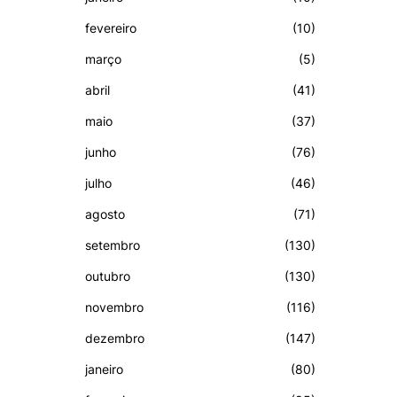
fevereiro
(10)
março
(5)
abril
(41)
maio
(37)
junho
(76)
julho
(46)
agosto
(71)
setembro
(130)
outubro
(130)
novembro
(116)
dezembro
(147)
janeiro
(80)