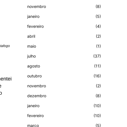
novembro
(8)
janeiro
(5)
fevereiro
(4)
abril
(2)
maio
(1)
otafogo
julho
(37)
agosto
(11)
outubro
(16)
entei
e
novembro
(2)
o
dezembro
(8)
janeiro
(10)
fevereiro
(10)
março
(5)