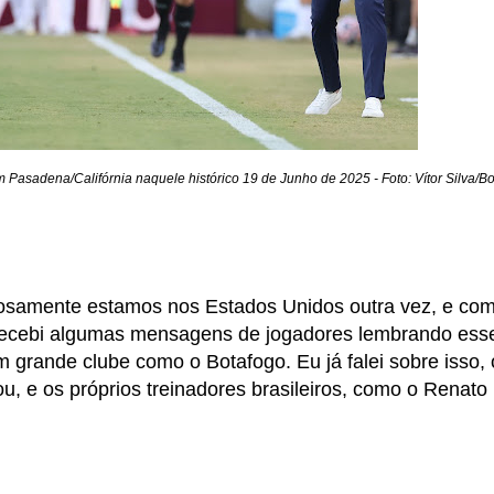
asadena/Califórnia naquele histórico 19 de Junho de 2025 - Foto: Vítor Silva/B
riosamente estamos nos Estados Unidos outra vez, e com
recebi algumas mensagens de jogadores lembrando ess
m grande clube como o Botafogo. Eu já falei sobre isso, 
lou, e os próprios treinadores brasileiros, como o Renato