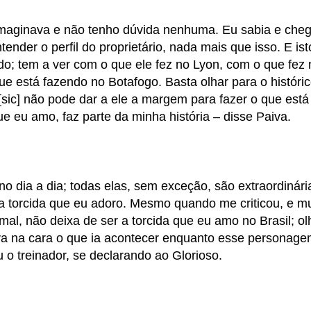
Imaginava e não tenho dúvida nenhuma. Eu sabia e cheg
ender o perfil do proprietário, nada mais que isso. E is
do; tem a ver com o que ele fez no Lyon, com o que fez 
 está fazendo no Botafogo. Basta olhar para o históri
sic] não pode dar a ele a margem para fazer o que está
 eu amo, faz parte da minha história – disse Paiva.
 dia a dia; todas elas, sem exceção, são extraordinári
a torcida que eu adoro. Mesmo quando me criticou, e mu
rmal, não deixa de ser a torcida que eu amo no Brasil; ol
ava na cara o que ia acontecer enquanto esse personag
 o treinador, se declarando ao Glorioso.