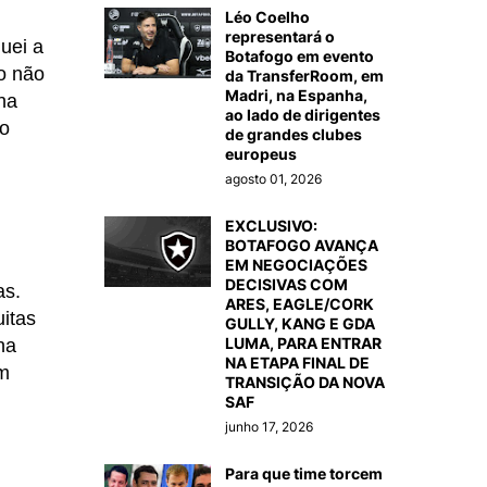
Léo Coelho
representará o
uei a
Botafogo em evento
to não
da TransferRoom, em
Madri, na Espanha,
na
ao lado de dirigentes
co
de grandes clubes
europeus
agosto 01, 2026
EXCLUSIVO:
BOTAFOGO AVANÇA
EM NEGOCIAÇÕES
DECISIVAS COM
as.
ARES, EAGLE/CORK
itas
GULLY, KANG E GDA
LUMA, PARA ENTRAR
ha
NA ETAPA FINAL DE
em
TRANSIÇÃO DA NOVA
SAF
junho 17, 2026
Para que time torcem