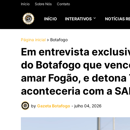
Início
Sobre Nós
Contato
INÍCIO
INTERATIVOS
NOTÍCIAS R
Página inicial
Botafogo
Em entrevista exclusi
do Botafogo que vence
amar Fogão, e detona 
aconteceria com a S
by
Gazeta Botafogo
-
julho 04, 2026