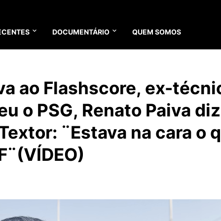
ECENTES
DOCUMENTÁRIO
QUEM SOMOS
va ao Flashscore, ex-técni
u o PSG, Renato Paiva diz
Textor: ¨Estava na cara o 
AF¨(VÍDEO)