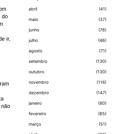
com
abril
(41)
o do
maio
(37)
em
junho
(76)
e ir,
julho
(46)
agosto
(71)
setembro
(130)
outubro
(130)
novembro
(116)
íram
dezembro
(147)
ta
janeiro
(80)
u não
fevereiro
(85)
março
(51)