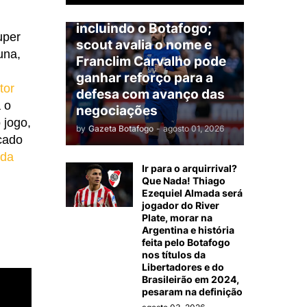
América do Sul,
incluindo o Botafogo;
uper
scout avalia o nome e
una,
Franclim Carvalho pode
ganhar reforço para a
tor
defesa com avanço das
 o
negociações
 jogo,
by
Gazeta Botafogo
-
agosto 01, 2026
cado
nda
Ir para o arquirrival?
Que Nada! Thiago
Ezequiel Almada será
jogador do River
Plate, morar na
Argentina e história
feita pelo Botafogo
nos títulos da
Libertadores e do
Brasileirão em 2024,
pesaram na definição