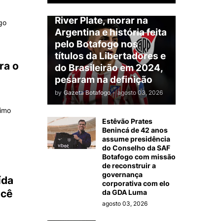
Almada será jogador do
River Plate, morar na
go
Argentina e história feita
pelo Botafogo nos
títulos da Libertadores e
ra o
do Brasileirão em 2024,
pesaram na definição
by
Gazeta Botafogo
-
agosto 03, 2026
timo
Estêvão Prates
Benincá de 42 anos
assume presidência
do Conselho da SAF
Botafogo com missão
de reconstruir a
governança
ída
corporativa com elo
ocê
da GDA Luma
agosto 03, 2026