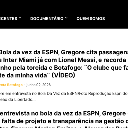
ECENTES
DOCUMENTÁRIO
QUEM SOMOS
Bola da vez da ESPN, Gregore cita passagen
a Inter Miami já com Lionel Messi, e recorda
inho pela torcida e Botafogo: ¨O clube que f
te da minha vida¨ (VÍDEO)
eta Botafogo
-
junho 02, 2026
re em entrevista no Bola Da Vez da ESPN/Foto Reprodução Espn do 
eão da Libertado…
entrevista no bola da vez da ESPN, Gregore 
 falta de projeto e transparência na gestão 