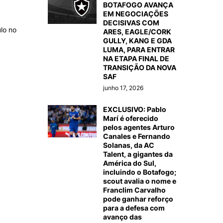
BOTAFOGO AVANÇA
EM NEGOCIAÇÕES
DECISIVAS COM
lo no
ARES, EAGLE/CORK
GULLY, KANG E GDA
LUMA, PARA ENTRAR
NA ETAPA FINAL DE
TRANSIÇÃO DA NOVA
SAF
junho 17, 2026
EXCLUSIVO: Pablo
Marí é oferecido
pelos agentes Arturo
Canales e Fernando
Solanas, da AC
Talent, a gigantes da
América do Sul,
incluindo o Botafogo;
scout avalia o nome e
Franclim Carvalho
pode ganhar reforço
para a defesa com
avanço das