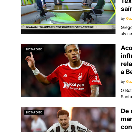
Tex
saí
by
Gaz
Grego
alvin
Aco
BOTAFOGO
inf
rel
a B
by
Gaz
O Bot
Santo
De 
BOTAFOGO
man
con