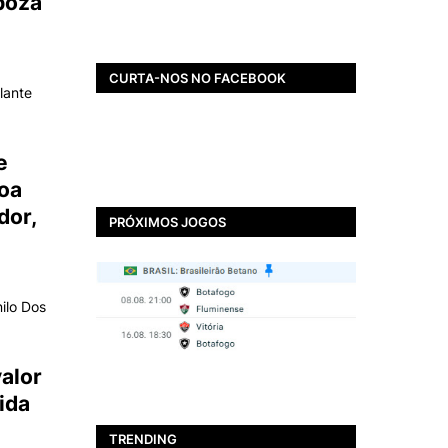
boza
CURTA-NOS NO FACEBOOK
lante
e
boa
dor,
PRÓXIMOS JOGOS
ilo Dos
alor
BOTAFOGO
ida
Ir para o arquirrival? Que
Nada! Thiago Ezequiel
TRENDING