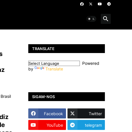
TRANSLATE
s
Powered
az
by
Translate
Brasil
SIGAM-NOS
Facebook
Twitter
diz
de
YouTube
telegram