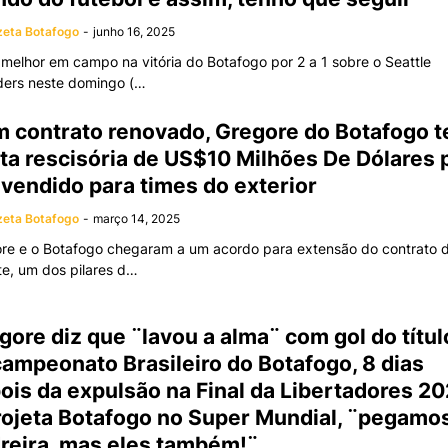
eta Botafogo
-
junho 16, 2025
o melhor em campo na vitória do Botafogo por 2 a 1 sobre o Seattle
ers neste domingo (…
 contrato renovado, Gregore do Botafogo 
ta rescisória de US$10 Milhões De Dólares 
 vendido para times do exterior
eta Botafogo
-
março 14, 2025
re e o Botafogo chegaram a um acordo para extensão do contrato 
te, um dos pilares d…
gore diz que ¨lavou a alma¨ com gol do títul
campeonato Brasileiro do Botafogo, 8 dias
ois da expulsão na Final da Libertadores 20
rojeta Botafogo no Super Mundial, ¨pegamo
reira, mas eles também!¨