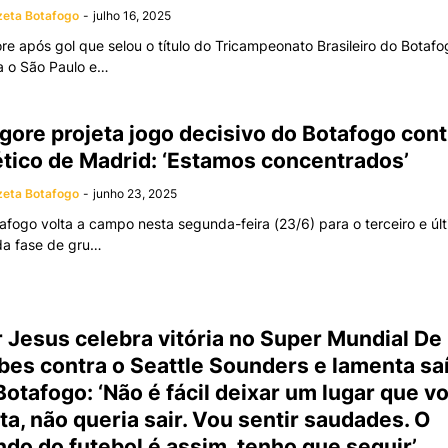
eta Botafogo
-
julho 16, 2025
re após gol que selou o título do Tricampeonato Brasileiro do Botafo
a o São Paulo e…
gore projeta jogo decisivo do Botafogo cont
ético de Madrid: ‘Estamos concentrados’
eta Botafogo
-
junho 23, 2025
afogo volta a campo nesta segunda-feira (23/6) para o terceiro e úl
da fase de gru…
r Jesus celebra vitória no Super Mundial De
bes contra o Seattle Sounders e lamenta sa
Botafogo: ‘Não é fácil deixar um lugar que v
ta, não queria sair. Vou sentir saudades. O
do do futebol é assim, tenho que seguir’