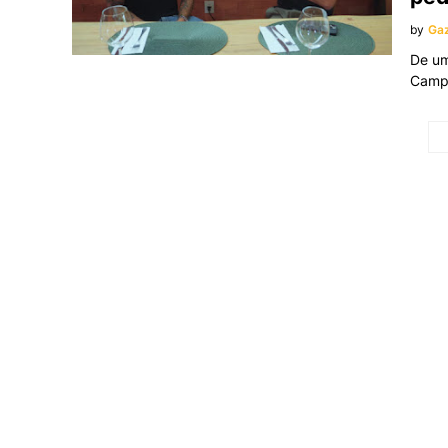
by
Gaz
De um
Campe