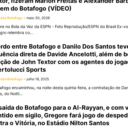
tor, fizeram Marlon Freitas e Alexander Bar
rem do Botafogo (VÍDEO)
eta Botafogo
-
maio 30, 2026
re no Bola da Vez da ESPN - Foto Reprodução/ESPN do Brasil Ex-vo
egro relembra co…
rdo entre Botafogo e Danilo Dos Santos tev
luência direta de Davide Ancelotti, além de 
ação de John Textor com os agentes do joga
ertolucci Sports
eta Botafogo
-
julho 18, 2025
afogo encaminhou, na noite desta quinta-feira, a contratação de Dan
s, do Notti…
saída do Botafogo para o Al-Rayyan, e com v
tido em sigilo, Gregore fará jogo de desped
tra o Vitória, no Estádio Nilton Santos