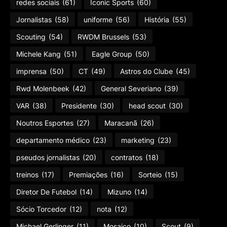
redes sociais
(61)
Iconic Sports
(60)
Jornalistas
(58)
uniforme
(56)
História
(55)
Scouting
(54)
RWDM Brussels
(53)
Michele Kang
(51)
Eagle Group
(50)
imprensa
(50)
CT
(49)
Astros do Clube
(45)
Rwd Molenbeek
(42)
General Severiano
(39)
VAR
(38)
Presidente
(30)
head scout
(30)
Noutros Esportes
(27)
Maracanã
(26)
departamento médico
(23)
marketing
(23)
pseudos jornalistas
(20)
contratos
(18)
treinos
(17)
Premiações
(16)
Sorteio
(15)
Diretor De Futebol
(14)
Mizuno
(14)
Sócio Torcedor
(12)
nota
(12)
Michael Gerlinger
(11)
Mosaico
(10)
Scout
(9)