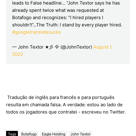
leads to False headline… “John Textor says he has
already spent twice what was requested at
Botafogo and recognizes: “I hired players I
shouldn't”…The Truth: I stand by every player hired.
#googletranslatesucks
— John Textor ★彡 🦅 (@JohnTextor)
August 1,
2022
Tradução de inglês para francês e para português
resulta em chamada falsa. A verdade: estou ao lado de
todos os jogadores que contratei - escreveu no Twitter.
Tags
Botafogo
Eagle Holding
John Textor