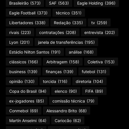
Brasileirão
(573)
SAF
(563)
Eagle Holding
(396)
Eagle Football
(373)
técnico
(351)
Libertadores
(338)
Redação
(335)
tv
(259)
rivais
(223)
contratações
(208)
entrevista
(202)
Lyon
(201)
janela de transferências
(195)
Estádio Nilton Santos
(191)
análise
(168)
clássicos
(166)
Arbitragem
(158)
Coletiva
(153)
business
(139)
finanças
(139)
futebol
(131)
opinião
(130)
torcida
(116)
diretoria
(104)
Copa do Brasil
(94)
elenco
(90)
FIFA
(89)
ex-jogadores
(85)
comissão técnica
(79)
Conmebol
(69)
Alessandro Brito
(68)
Martín Anselmi
(64)
Cariocão
(62)