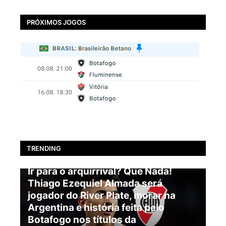
PRÓXIMOS JOGOS
TRENDING
BOTAFOGO
Ir para o arquirrival? Que Nada!
Thiago Ezequiel Almada será
jogador do River Plate, morar na
Argentina e história feita pelo
Botafogo nos títulos da