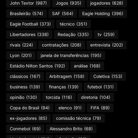
John Textor
(987)
Jogos
(935)
jogadores
(628)
Brasileirão
(574)
SAF
(564)
Eagle Holding
(396)
Eagle Football
(373)
técnico
(351)
Libertadores
(338)
Redação
(335)
tv
(259)
rivais
(224)
contratações
(208)
entrevista
(202)
Lyon
(201)
janela de transferências
(195)
Estádio Nilton Santos
(192)
análise
(168)
clássicos
(167)
Arbitragem
(158)
Coletiva
(153)
business
(139)
finanças
(139)
futebol
(131)
opinião
(130)
torcida
(116)
diretoria
(104)
Copa do Brasil
(94)
elenco
(91)
FIFA
(89)
ex-jogadores
(85)
comissão técnica
(79)
Conmebol
(69)
Alessandro Brito
(68)