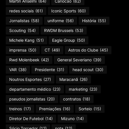
Martín Anselmi
(64)
Cariocão
(62)
redes sociais
(61)
Iconic Sports
(60)
Jornalistas
(58)
uniforme
(56)
História
(55)
Scouting
(54)
RWDM Brussels
(53)
Michele Kang
(51)
Eagle Group
(50)
imprensa
(50)
CT
(49)
Astros do Clube
(45)
Rwd Molenbeek
(42)
General Severiano
(39)
VAR
(38)
Presidente
(31)
head scout
(30)
Noutros Esportes
(27)
Maracanã
(26)
departamento médico
(23)
marketing
(23)
pseudos jornalistas
(20)
contratos
(18)
treinos
(17)
Premiações
(16)
Sorteio
(15)
Diretor De Futebol
(14)
Mizuno
(14)
Sócio Torcedor
(12)
nota
(12)