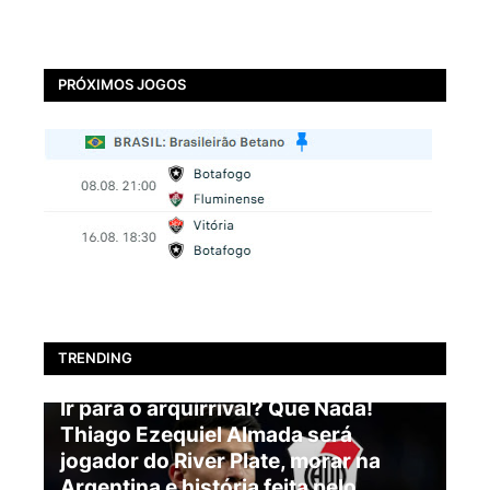
PRÓXIMOS JOGOS
TRENDING
BOTAFOGO
Ir para o arquirrival? Que Nada!
Thiago Ezequiel Almada será
jogador do River Plate, morar na
Argentina e história feita pelo