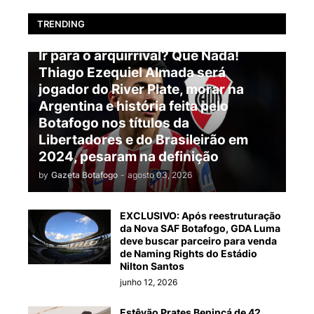
TRENDING
BOTAFOGO
Ir para o arquirrival? Que Nada!
Thiago Ezequiel Almada será
jogador do River Plate, morar na
Argentina e história feita pelo
Botafogo nos títulos da
Libertadores e do Brasileirão em
2024, pesaram na definição
by
Gazeta Botafogo
-
agosto 03, 2026
EXCLUSIVO: Após reestruturação
da Nova SAF Botafogo, GDA Luma
deve buscar parceiro para venda
de Naming Rights do Estádio
Nilton Santos
junho 12, 2026
Estêvão Prates Benincá de 42