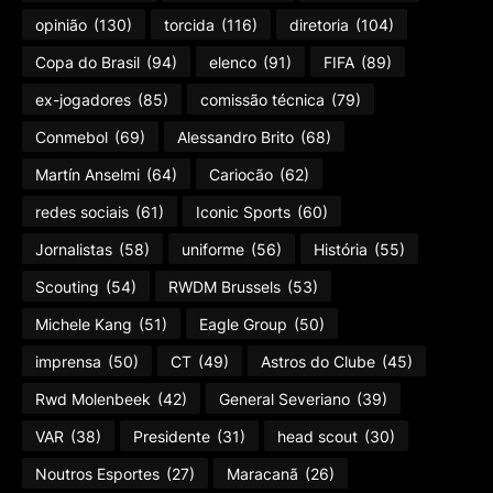
opinião
(130)
torcida
(116)
diretoria
(104)
Copa do Brasil
(94)
elenco
(91)
FIFA
(89)
ex-jogadores
(85)
comissão técnica
(79)
Conmebol
(69)
Alessandro Brito
(68)
Martín Anselmi
(64)
Cariocão
(62)
redes sociais
(61)
Iconic Sports
(60)
Jornalistas
(58)
uniforme
(56)
História
(55)
Scouting
(54)
RWDM Brussels
(53)
Michele Kang
(51)
Eagle Group
(50)
imprensa
(50)
CT
(49)
Astros do Clube
(45)
Rwd Molenbeek
(42)
General Severiano
(39)
VAR
(38)
Presidente
(31)
head scout
(30)
Noutros Esportes
(27)
Maracanã
(26)