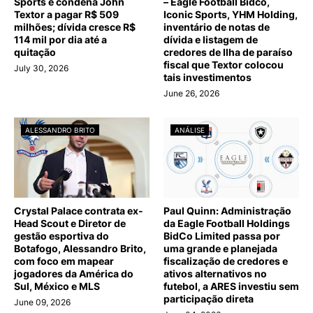
Sports e condena John
– Eagle Football Bidco,
Textor a pagar R$ 509
Iconic Sports, YHM Holding,
milhões; dívida cresce R$
inventário de notas de
114 mil por dia até a
dívida e listagem de
quitação
credores de Ilha de paraíso
fiscal que Textor colocou
July 30, 2026
tais investimentos
June 26, 2026
ALESSANDRO BRITO
ANÁLISE
Crystal Palace contrata ex-
Paul Quinn: Administração
Head Scout e Diretor de
da Eagle Football Holdings
gestão esportiva do
BidCo Limited passa por
Botafogo, Alessandro Brito,
uma grande e planejada
com foco em mapear
fiscalização de credores e
jogadores da América do
ativos alternativos no
Sul, México e MLS
futebol, a ARES investiu sem
participação direta
June 09, 2026