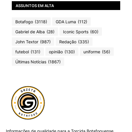
ASSUNTOS EM ALTA
Botafogo
(3118)
GDA Luma
(112)
Gabriel de Alba
(28)
Iconic Sports
(60)
John Textor
(987)
Redação
(335)
futebol
(131)
opinião
(130)
uniforme
(56)
Últimas Notícias
(1867)
Informações de qualidade para a Torcida Botafoguense