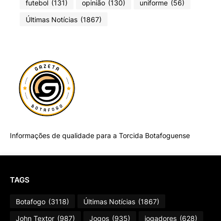
futebol
(131)
opinião
(130)
uniforme
(56)
Últimas Notícias
(1867)
Informações de qualidade para a Torcida Botafoguense
TAGS
Botafogo
(3118)
Últimas Notícias
(1867)
John Textor
(987)
Jogos
(935)
jogadores
(628)