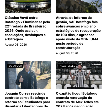
Clássico Vovô entre
Através de informe de
Botafogo x Fluminense pela
gestão, SAF Botafogo fala
22ª rodada do Brasileirão
sobre avanços em plano
2026: Onde assistir,
estratégico de recuperação
escalações, desfalques e
de 100 dias, e agradece
arbitragem
apoio vindo da GDA LUMA
neste período de
August 08, 2026
reestruturação
August 08, 2026
BOTAFOGO
ALEX TELLES
Joaquín Correa rescinde
O capitão ficou! Botafogo
contrato com o Botafogo e
anuncia renovação do
retorna ao Estudiantes para
contrato de Alex Telles até
disputar a Libertadores de
2028 após negociação