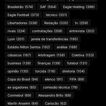
Brasileirão
(574)
SAF
(564)
Eagle Holding
(396)
Eagle Football
(373)
técnico
(351)
Libertadores
(338)
Redação
(335)
tv
(259)
rivais
(224)
contratações
(208)
entrevista
(202)
Lyon
(201)
janela de transferências
(195)
Estádio Nilton Santos
(192)
análise
(168)
clássicos
(167)
Arbitragem
(158)
Coletiva
(153)
business
(139)
finanças
(139)
futebol
(131)
opinião
(130)
torcida
(116)
diretoria
(104)
Copa do Brasil
(94)
elenco
(91)
FIFA
(89)
ex-jogadores
(85)
comissão técnica
(79)
Conmebol
(69)
Alessandro Brito
(68)
Martín Anselmi
(64)
Cariocão
(62)