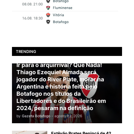
TRENDING
BOTAFOGO
Ir para o arquirrival? Que Nada!
Thiago Ezequiel Almada será
jogador do River Plate, morar na
Argentina e história feita pelo
Botafogo nos títulos da
Libertadores e do Brasileirão em
2024, pesaram na definição
by
Gazeta Botafogo
-
agosto 03, 2026
Estêvão Prates Benincá de 42