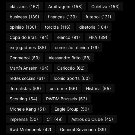
clássicos
(167)
Arbitragem
(158)
Coletiva
(153)
business
(139)
finanças
(139)
futebol
(131)
opinião
(130)
torcida
(116)
diretoria
(104)
Copa do Brasil
(94)
elenco
(91)
FIFA
(89)
ex-jogadores
(85)
comissão técnica
(79)
Conmebol
(69)
Alessandro Brito
(68)
Martín Anselmi
(64)
Cariocão
(62)
redes sociais
(61)
Iconic Sports
(60)
Jornalistas
(58)
uniforme
(56)
História
(55)
Scouting
(54)
RWDM Brussels
(53)
Michele Kang
(51)
Eagle Group
(50)
imprensa
(50)
CT
(49)
Astros do Clube
(45)
Rwd Molenbeek
(42)
General Severiano
(39)