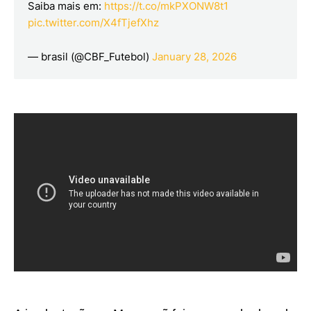
Saiba mais em:
https://t.co/mkPXONW8t1
pic.twitter.com/X4fTjefXhz
— brasil (@CBF_Futebol)
January 28, 2026