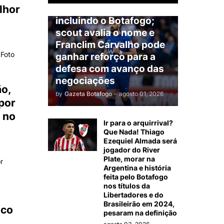
América do Sul,
lhor
incluindo o Botafogo;
scout avalia o nome e
Franclim Carvalho pode
 Foto
ganhar reforço para a
defesa com avanço das
negociações
ão,
by
Gazeta Botafogo
-
agosto 01, 2026
por
 no
Ir para o arquirrival?
Que Nada! Thiago
Ezequiel Almada será
jogador do River
Plate, morar na
or
Argentina e história
feita pelo Botafogo
nos títulos da
Libertadores e do
Brasileirão em 2024,
ico
pesaram na definição