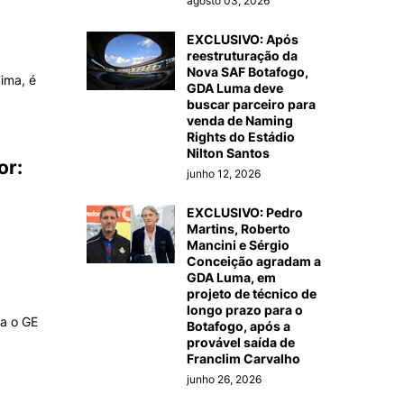
agosto 03, 2026
EXCLUSIVO: Após
reestruturação da
Nova SAF Botafogo,
ima, é
GDA Luma deve
buscar parceiro para
venda de Naming
Rights do Estádio
Nilton Santos
or:
junho 12, 2026
EXCLUSIVO: Pedro
Martins, Roberto
Mancini e Sérgio
Conceição agradam a
GDA Luma, em
projeto de técnico de
longo prazo para o
ra o GE
Botafogo, após a
provável saída de
Franclim Carvalho
junho 26, 2026