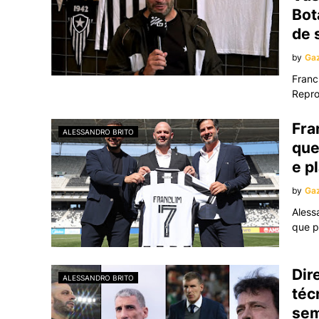
Bot
de 
by
Gaz
Franc
Repr
Fra
ALESSANDRO BRITO
que
e p
by
Gaz
Aless
que 
Dir
ALESSANDRO BRITO
téc
sem