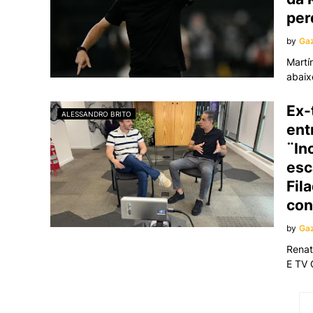
per
by
Gaz
Martí
abaix
Ex-
ALESSANDRO BRITO
ent
¨In
esc
Fila
con
by
Gaz
Renat
E TV