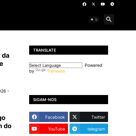
TRANSLATE
 da
de
Powered
by
Translate
026 -
SIGAM-NOS
go
Facebook
Twitter
m do
YouTube
telegram