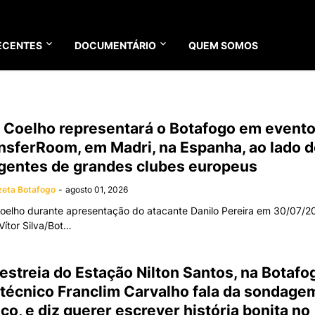
ECENTES
DOCUMENTÁRIO
QUEM SOMOS
 Coelho representará o Botafogo em evento
nsferRoom, em Madri, na Espanha, ao lado 
igentes de grandes clubes europeus
eta Botafogo
-
agosto 01, 2026
oelho durante apresentação do atacante Danilo Pereira em 30/07/2
 Vítor Silva/Bot…
estreia do Estação Nilton Santos, na Botafo
 técnico Franclim Carvalho fala da sondage
co, e diz querer escrever história bonita no