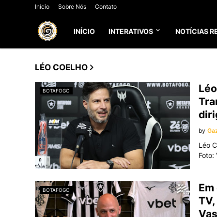
Início
Sobre Nós
Contato
INÍCIO
INTERATIVOS
NOTÍCIAS R
LÉO COELHO
Léo
BOTAFOGO
Tra
dir
by
Gaz
Léo C
Foto:
Em 
BOTAFOGO
TV,
Vas