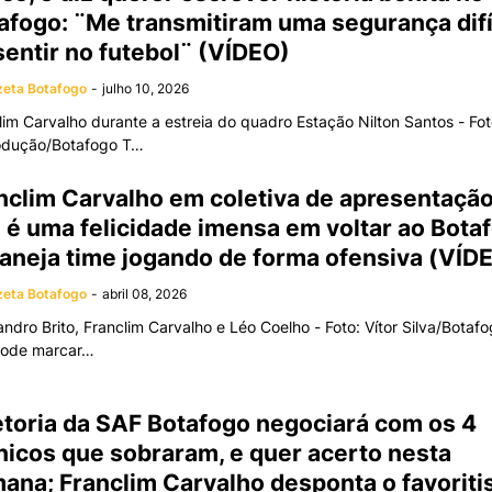
afogo: ¨Me transmitiram uma segurança difí
sentir no futebol¨ (VÍDEO)
eta Botafogo
-
julho 10, 2026
lim Carvalho durante a estreia do quadro Estação Nilton Santos - Fo
odução/Botafogo T…
nclim Carvalho em coletiva de apresentação
 é uma felicidade imensa em voltar ao Bota
laneja time jogando de forma ofensiva (VÍD
eta Botafogo
-
abril 08, 2026
andro Brito, Franclim Carvalho e Léo Coelho - Foto: Vítor Silva/Botaf
pode marcar…
etoria da SAF Botafogo negociará com os 4
nicos que sobraram, e quer acerto nesta
ana; Franclim Carvalho desponta o favorit