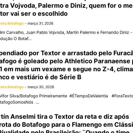
tra Vojvoda, Palermo e Diniz, quem for o me
tor vai ser o escolhido
eta Botafogo
-
março 31, 2026
lim Carvalho, Juan Pablo Vojvoda, Martín Palermo e Fernando Diniz -
odução O Botaf…
ipendiado por Textor e arrastado pelo Furac
afogo é goleado pelo Athletico Paranaense 
 1 em mais um vexame e segue no Z-4, clima
nco e vestiário é de Série B
eta Botafogo
-
março 30, 2026
 Vítor Silva/Botafogo Primeiramente #ÉTempoDeValentia #ForaText
tafogoSomosNós …
tín Anselmi tira o Textor da reta e diz após
rota do Botafogo para o Flamengo em Cláss
Rivalidade pelo Brasileirão: ¨Quando o time