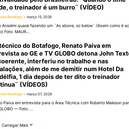
de, o treinador é um burro¨ (VÍDEO)
eta Botafogo
-
março 15, 2026
n Anselmi quase fazendo um ¨As above, so below¨.(Assim como é ac
o) Foto: MAUR…
técnico do Botafogo, Renato Paiva em
revista ao GE e TV GLOBO detona John Text
coerente, interferiu no trabalho e nas
alações, além de me demitir num Hotel Da
délfia, 1 dia depois de ter dito o treinador
tinua¨ (VÍDEOS)
eta Botafogo
-
março 07, 2026
o Paiva em entrevista para o Área Técnica com Roberto Maleson pa
 GLOBO — Foto: …
Carregar Mais