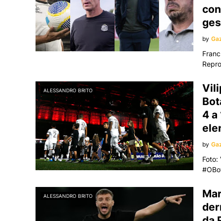
con
ges
by
Gaz
Franc
Repr
Vil
ALESSANDRO BRITO
Bot
4 a
ele
by
Gaz
Foto:
#OBo
Mar
ALESSANDRO BRITO
der
da 