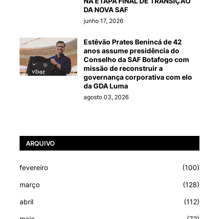
NA ETAPA FINAL DE TRANSIÇÃO
DA NOVA SAF
junho 17, 2026
Estêvão Prates Benincá de 42
anos assume presidência do
Conselho da SAF Botafogo com
missão de reconstruir a
governança corporativa com elo
da GDA Luma
agosto 03, 2026
ARQUIVO
fevereiro
(100)
março
(128)
abril
(112)
maio
(72)