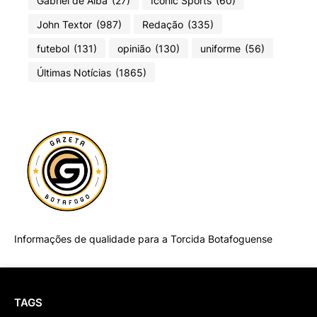
Gabriel de Alba
(27)
Iconic Sports
(60)
John Textor
(987)
Redação
(335)
futebol
(131)
opinião
(130)
uniforme
(56)
Últimas Notícias
(1865)
Informações de qualidade para a Torcida Botafoguense
TAGS