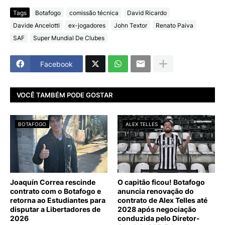
Tags
Botafogo
comissão técnica
David Ricardo
Davide Ancelotti
ex-jogadores
John Textor
Renato Paiva
SAF
Super Mundial De Clubes
Facebook
VOCÊ TAMBÉM PODE GOSTAR
BOTAFOGO
ALEX TELLES
Joaquín Correa rescinde
O capitão ficou! Botafogo
contrato com o Botafogo e
anuncia renovação do
retorna ao Estudiantes para
contrato de Alex Telles até
disputar a Libertadores de
2028 após negociação
2026
conduzida pelo Diretor-