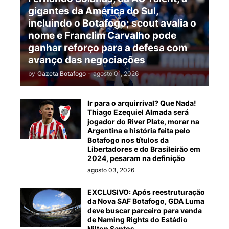
gigantes da América do Sul,
incluindo o Botafogo; scout avalia o
nome e Franclim Carvalho pode
ganhar reforço para a defesa com
avanço das negociações
by
Gazeta Botafogo
-
agosto 01, 2026
Ir para o arquirrival? Que Nada!
Thiago Ezequiel Almada será
jogador do River Plate, morar na
Argentina e história feita pelo
Botafogo nos títulos da
Libertadores e do Brasileirão em
2024, pesaram na definição
agosto 03, 2026
EXCLUSIVO: Após reestruturação
da Nova SAF Botafogo, GDA Luma
deve buscar parceiro para venda
de Naming Rights do Estádio
Nilton Santos