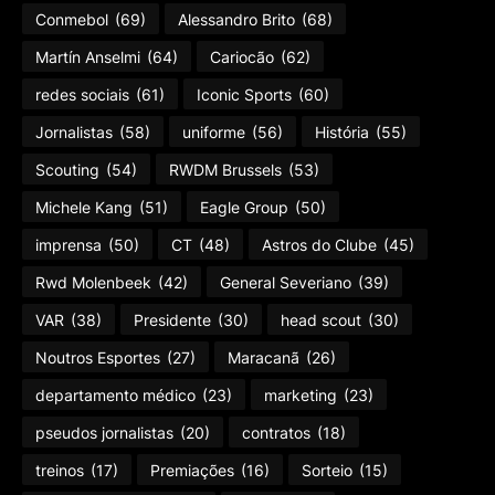
Conmebol
(69)
Alessandro Brito
(68)
Martín Anselmi
(64)
Cariocão
(62)
redes sociais
(61)
Iconic Sports
(60)
Jornalistas
(58)
uniforme
(56)
História
(55)
Scouting
(54)
RWDM Brussels
(53)
Michele Kang
(51)
Eagle Group
(50)
imprensa
(50)
CT
(48)
Astros do Clube
(45)
Rwd Molenbeek
(42)
General Severiano
(39)
VAR
(38)
Presidente
(30)
head scout
(30)
Noutros Esportes
(27)
Maracanã
(26)
departamento médico
(23)
marketing
(23)
pseudos jornalistas
(20)
contratos
(18)
treinos
(17)
Premiações
(16)
Sorteio
(15)