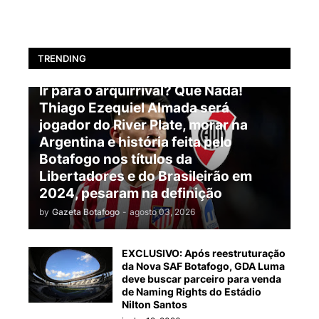
TRENDING
BOTAFOGO
Ir para o arquirrival? Que Nada!
Thiago Ezequiel Almada será
jogador do River Plate, morar na
Argentina e história feita pelo
Botafogo nos títulos da
Libertadores e do Brasileirão em
2024, pesaram na definição
by
Gazeta Botafogo
-
agosto 03, 2026
EXCLUSIVO: Após reestruturação
da Nova SAF Botafogo, GDA Luma
deve buscar parceiro para venda
de Naming Rights do Estádio
Nilton Santos