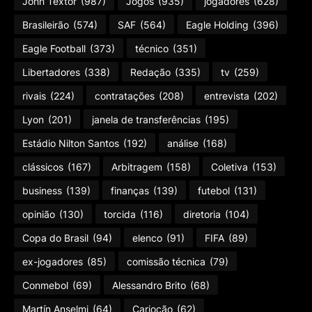
John Textor
(987)
Jogos
(935)
jogadores
(628)
Brasileirão
(574)
SAF
(564)
Eagle Holding
(396)
Eagle Football
(373)
técnico
(351)
Libertadores
(338)
Redação
(335)
tv
(259)
rivais
(224)
contratações
(208)
entrevista
(202)
Lyon
(201)
janela de transferências
(195)
Estádio Nilton Santos
(192)
análise
(168)
clássicos
(167)
Arbitragem
(158)
Coletiva
(153)
business
(139)
finanças
(139)
futebol
(131)
opinião
(130)
torcida
(116)
diretoria
(104)
Copa do Brasil
(94)
elenco
(91)
FIFA
(89)
ex-jogadores
(85)
comissão técnica
(79)
Conmebol
(69)
Alessandro Brito
(68)
Martín Anselmi
(64)
Cariocão
(62)